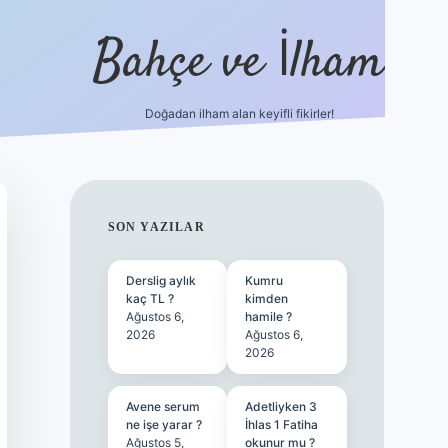
Bahçe ve İlham
Doğadan ilham alan keyifli fikirler!
ilbet yeni gir
SIDEBAR
SON YAZILAR
Derslig aylık
Kumru
kaç TL ?
kimden
Ağustos 6,
hamile ?
2026
Ağustos 6,
2026
Avene serum
Adetliyken 3
ne işe yarar ?
İhlas 1 Fatiha
Ağustos 5,
okunur mu ?