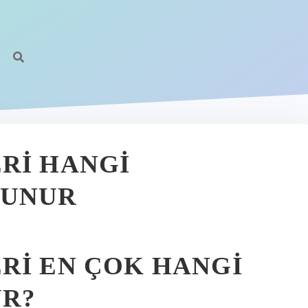
RI HANGI
LUNUR
RI EN ÇOK HANGI
UR?