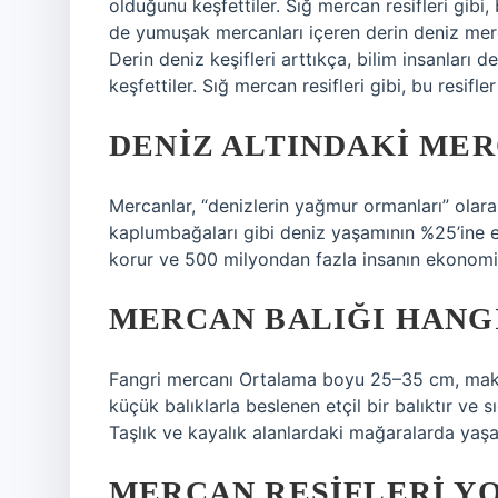
olduğunu keşfettiler. Sığ mercan resifleri gibi
de yumuşak mercanları içeren derin deniz merc
Derin deniz keşifleri arttıkça, bilim insanları d
keşfettiler. Sığ mercan resifleri gibi, bu resifl
DENIZ ALTINDAKI MER
Mercanlar, “denizlerin yağmur ormanları” olarak
kaplumbağaları gibi deniz yaşamının %25’ine ev
korur ve 500 milyondan fazla insanın ekonomik
MERCAN BALIĞI HANG
Fangri mercanı Ortalama boyu 25–35 cm, mak
küçük balıklarla beslenen etçil bir balıktır ve
Taşlık ve kayalık alanlardaki mağaralarda yaşa
MERCAN RESIFLERI Y