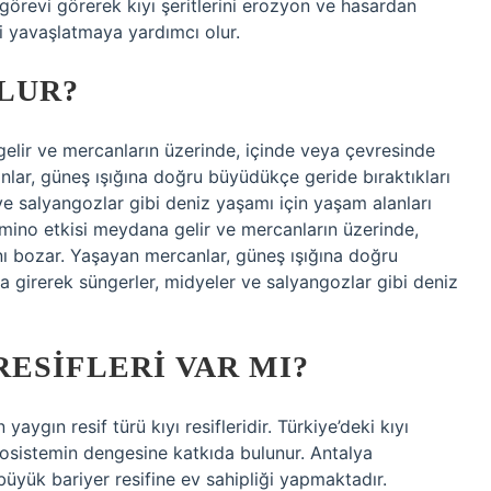
r görevi görerek kıyı şeritlerini erozyon ve hasardan
ni yavaşlatmaya yardımcı olur.
LUR?
lir ve mercanların üzerinde, içinde veya çevresinde
ar, güneş ışığına doğru büyüdükçe geride bıraktıkları
r ve salyangozlar gibi deniz yaşamı için yaşam alanları
mino etkisi meydana gelir ve mercanların üzerinde,
ı bozar. Yaşayan mercanlar, güneş ışığına doğru
ına girerek süngerler, midyeler ve salyangozlar gibi deniz
ESIFLERI VAR MI?
ygın resif türü kıyı resifleridir. Türkiye’deki kıyı
 ekosistemin dengesine katkıda bulunur. Antalya
büyük bariyer resifine ev sahipliği yapmaktadır.