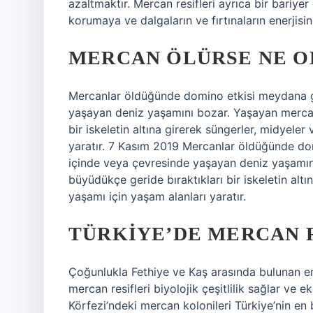
azaltmaktır. Mercan resifleri ayrıca bir bariye
korumaya ve dalgaların ve fırtınaların enerjisi
MERCAN ÖLÜRSE NE O
Mercanlar öldüğünde domino etkisi meydana ge
yaşayan deniz yaşamını bozar. Yaşayan mercanl
bir iskeletin altına girerek süngerler, midyele
yaratır. 7 Kasım 2019 Mercanlar öldüğünde do
içinde veya çevresinde yaşayan deniz yaşamın
büyüdükçe geride bıraktıkları bir iskeletin alt
yaşamı için yaşam alanları yaratır.
TÜRKIYE’DE MERCAN R
Çoğunlukla Fethiye ve Kaş arasında bulunan en ya
mercan resifleri biyolojik çeşitlilik sağlar ve
Körfezi’ndeki mercan kolonileri Türkiye’nin en 