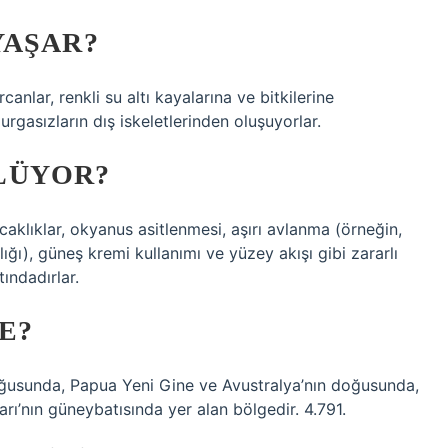
YAŞAR?
nlar, renkli su altı kayalarına ve bitkilerine
urgasızların dış iskeletlerinden oluşuyorlar.
LÜYOR?
ıcaklıklar, okyanus asitlenmesi, aşırı avlanma (örneğin,
çılığı), güneş kremi kullanımı ve yüzey akışı gibi zararlı
ındadırlar.
E?
ğusunda, Papua Yeni Gine ve Avustralya’nın doğusunda,
ı’nın güneybatısında yer alan bölgedir. 4.791.