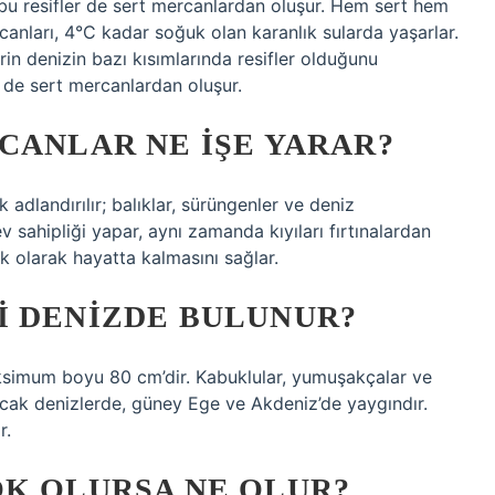
, bu resifler de sert mercanlardan oluşur. Hem sert hem
anları, 4°C kadar soğuk olan karanlık sularda yaşarlar.
erin denizin bazı kısımlarında resifler olduğunu
er de sert mercanlardan oluşur.
CANLAR NE IŞE YARAR?
 adlandırılır; balıklar, sürüngenler ve deniz
 sahipliği yapar, aynı zamanda kıyıları fırtınalardan
 olarak hayatta kalmasını sağlar.
I DENIZDE BULUNUR?
simum boyu 80 cm’dir. Kabuklular, yumuşakçalar ve
 sıcak denizlerde, güney Ege ve Akdeniz’de yaygındır.
r.
OK OLURSA NE OLUR?