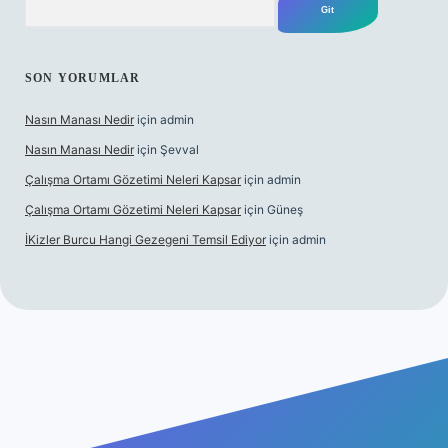
SON YORUMLAR
Nasın Manası Nedir
için
admin
Nasın Manası Nedir
için
Şevval
Çalışma Ortamı Gözetimi Neleri Kapsar
için
admin
Çalışma Ortamı Gözetimi Neleri Kapsar
için
Güneş
İKizler Burcu Hangi Gezegeni Temsil Ediyor
için
admin
ilbet yeni giriş
ilbet giriş
vdcasino giriş
betexper