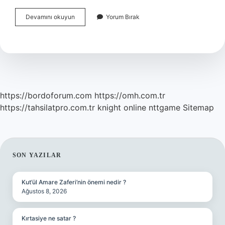
Mercan
Devamını okuyun
Yorum Bırak
Resifleri
Hangi
Denizlerde
Bulunur
https://bordoforum.com
https://omh.com.tr
https://tahsilatpro.com.tr
knight online
nttgame
Sitemap
SIDEBAR
SON YAZILAR
Kut’ül Amare Zaferi’nin önemi nedir ?
Ağustos 8, 2026
Kırtasiye ne satar ?