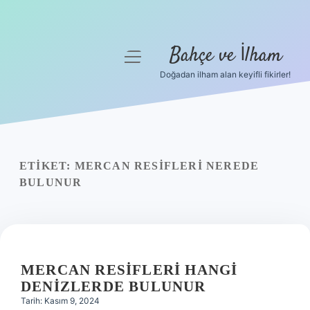
Bahçe ve İlham
menüyü
aç
Doğadan ilham alan keyifli fikirler!
Anasayfa
Gizlilik Politikası
Yasal Uyarı
ETIKET:
MERCAN RESIFLERI NEREDE
BULUNUR
Hakkımızda
MERCAN RESIFLERI HANGI
DENIZLERDE BULUNUR
Tarih: Kasım 9, 2024