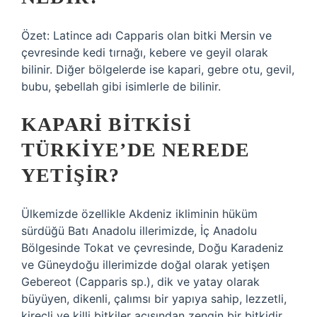
Özet: Latince adı Capparis olan bitki Mersin ve
çevresinde kedi tırnağı, kebere ve geyil olarak
bilinir. Diğer bölgelerde ise kapari, gebre otu, gevil,
bubu, şebellah gibi isimlerle de bilinir.
KAPARI BITKISI
TÜRKIYE’DE NEREDE
YETIŞIR?
Ülkemizde özellikle Akdeniz ikliminin hüküm
sürdüğü Batı Anadolu illerimizde, İç Anadolu
Bölgesinde Tokat ve çevresinde, Doğu Karadeniz
ve Güneydoğu illerimizde doğal olarak yetişen
Gebereot (Capparis sp.), dik ve yatay olarak
büyüyen, dikenli, çalımsı bir yapıya sahip, lezzetli,
kireçli ve killi bitkiler açısından zengin bir bitkidir.