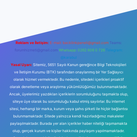
iriş
ilbet giriş
vdcasino giriş
betexper
Reklam ve İletişim:
E-mail:
backlinkpaneli@gmail.com
Teams:
forumhizmeti@gmail.com
Whatsapp: 0262 606 0 726
Telegram:
@karabul
Yasal Uyarı:
Sitemiz, 5651 Sayılı Kanun gereğince Bilgi Teknolojileri
ve İletişim Kurumu (BTK) tarafından onaylanmış bir Yer Sağlayıcı
olarak hizmet vermektedir. Bu nedenle, sitedeki içerikleri proaktif
olarak denetleme veya araştırma yükümlülüğümüz bulunmamaktadır.
Ancak, üyelerimiz yazdıkları içeriklerin sorumluluğunu taşımakta olup,
siteye üye olarak bu sorumluluğu kabul etmiş sayılırlar. Bu internet
sitesi, herhangi bir marka, kurum veya şahıs şirketi ile hiçbir bağlantısı
bulunmamaktadır. Sitede yalnızca kendi hazırladığımız makaleler
paylaşılmaktadır. Burada yer alan içerikler haber niteliği taşımamakta
olup, gerçek kurum ve kişiler hakkında paylaşım yapılmamaktadır.