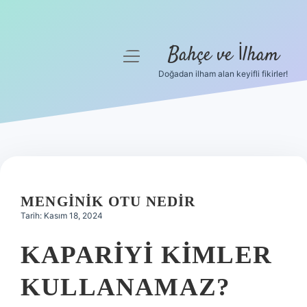
Bahçe ve İlham
menüyü
aç
Doğadan ilham alan keyifli fikirler!
Anasayfa
Gizlilik Politikası
Yasal Uyarı
Hakkımızda
MENGINIK OTU NEDIR
Tarih: Kasım 18, 2024
KAPARIYI KIMLER
KULLANAMAZ?