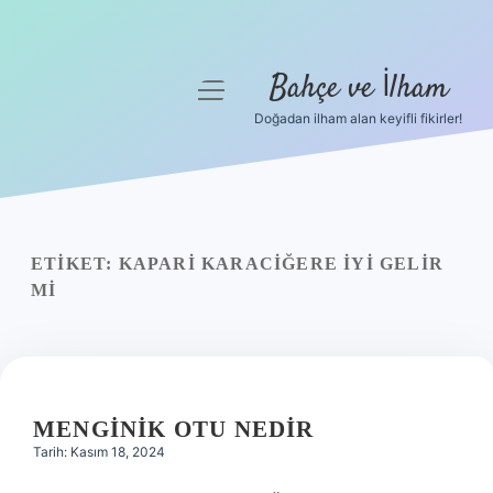
Bahçe ve İlham
menüyü
aç
Doğadan ilham alan keyifli fikirler!
Anasayfa
Gizlilik Politikası
Yasal Uyarı
ETIKET:
KAPARI KARACIĞERE IYI GELIR
MI
Hakkımızda
MENGINIK OTU NEDIR
Tarih: Kasım 18, 2024