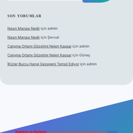
SON YORUMLAR
Nasın Manası Nedir
için
admin
Nasın Manası Nedir
için
Şevval
Çalışma Ortamı Gözetimi Neleri Kapsar
için
admin
Çalışma Ortamı Gözetimi Neleri Kapsar
için
Güneş
İKizler Burcu Hangi Gezegeni Temsil Ediyor
için
admin
ilbet yeni giriş
ilbet giriş
vdcasino giriş
betexper
Reklam ve İletişim:
E-mail:
backlinkpaneli@gmail.com
Teams: