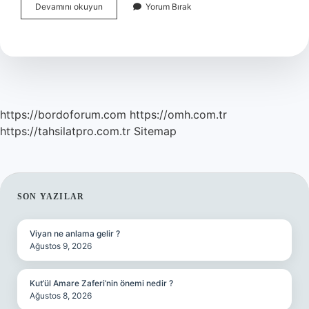
Menginik
Devamını okuyun
Yorum Bırak
Otu
Nedir
https://bordoforum.com
https://omh.com.tr
https://tahsilatpro.com.tr
Sitemap
SIDEBAR
SON YAZILAR
Viyan ne anlama gelir ?
Ağustos 9, 2026
Kut’ül Amare Zaferi’nin önemi nedir ?
Ağustos 8, 2026