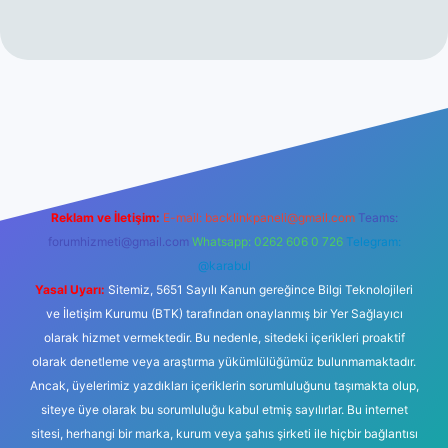
ş
ilbet giriş
vdcasino giriş
betexper
Reklam ve İletişim:
E-mail:
backlinkpaneli@gmail.com
Teams:
forumhizmeti@gmail.com
Whatsapp: 0262 606 0 726
Telegram:
@karabul
Yasal Uyarı:
Sitemiz, 5651 Sayılı Kanun gereğince Bilgi Teknolojileri
ve İletişim Kurumu (BTK) tarafından onaylanmış bir Yer Sağlayıcı
olarak hizmet vermektedir. Bu nedenle, sitedeki içerikleri proaktif
olarak denetleme veya araştırma yükümlülüğümüz bulunmamaktadır.
Ancak, üyelerimiz yazdıkları içeriklerin sorumluluğunu taşımakta olup,
siteye üye olarak bu sorumluluğu kabul etmiş sayılırlar. Bu internet
sitesi, herhangi bir marka, kurum veya şahıs şirketi ile hiçbir bağlantısı