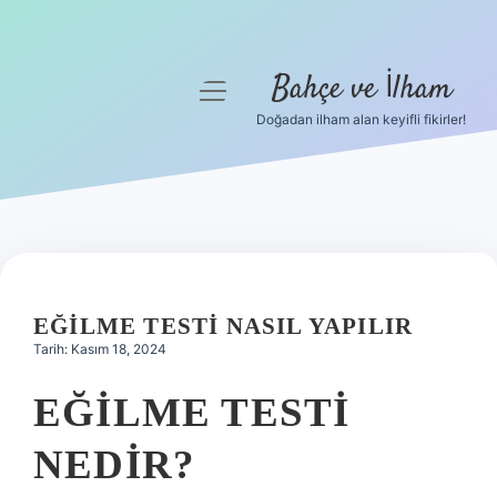
Bahçe ve İlham
menüyü
aç
Doğadan ilham alan keyifli fikirler!
Anasayfa
Gizlilik Politikası
Yasal Uyarı
Hakkımızda
EĞILME TESTI NASIL YAPILIR
Tarih: Kasım 18, 2024
EĞILME TESTI
NEDIR?