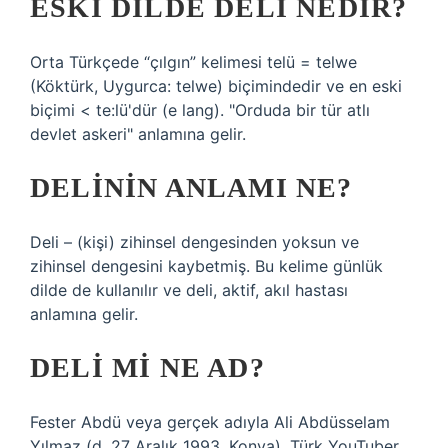
ESKI DILDE DELI NEDIR?
Orta Türkçede “çılgın” kelimesi telü = telwe
(Köktürk, Uygurca: telwe) biçimindedir ve en eski
biçimi < te:lü'dür (e lang). "Orduda bir tür atlı
devlet askeri" anlamına gelir.
DELININ ANLAMI NE?
Deli – (kişi) zihinsel dengesinden yoksun ve
zihinsel dengesini kaybetmiş. Bu kelime günlük
dilde de kullanılır ve deli, aktif, akıl hastası
anlamına gelir.
DELI MI NE AD?
Fester Abdü veya gerçek adıyla Ali Abdüsselam
Yılmaz (d. 27 Aralık 1993, Konya), Türk YouTuber,