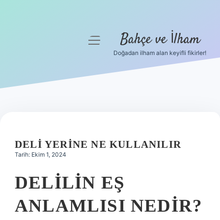
Bahçe ve İlham
menüyü
aç
Doğadan ilham alan keyifli fikirler!
Anasayfa
Gizlilik Politikası
Yasal Uyarı
Hakkımızda
DELI YERINE NE KULLANILIR
Tarih: Ekim 1, 2024
DELILIN EŞ
ANLAMLISI NEDIR?