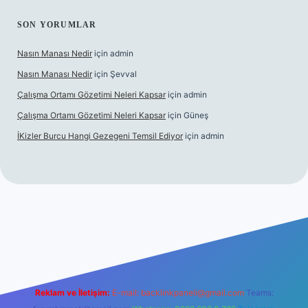
SON YORUMLAR
Nasın Manası Nedir
için
admin
Nasın Manası Nedir
için
Şevval
Çalışma Ortamı Gözetimi Neleri Kapsar
için
admin
Çalışma Ortamı Gözetimi Neleri Kapsar
için
Güneş
İKizler Burcu Hangi Gezegeni Temsil Ediyor
için
admin
giriş
ilbet giriş
vdcasino giriş
betexper
Reklam ve İletişim:
E-mail:
backlinkpaneli@gmail.com
Teams: