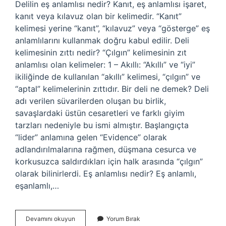
Delilin eş anlamlısı nedir? Kanıt, eş anlamlısı işaret,
kanıt veya kılavuz olan bir kelimedir. “Kanıt”
kelimesi yerine “kanıt”, “kılavuz” veya “gösterge” eş
anlamlılarını kullanmak doğru kabul edilir. Deli
kelimesinin zıttı nedir? “Çılgın” kelimesinin zıt
anlamlısı olan kelimeler: 1 – Akıllı: “Akıllı” ve “iyi”
ikiliğinde de kullanılan “akıllı” kelimesi, “çılgın” ve
“aptal” kelimelerinin zıttıdır. Bir deli ne demek? Deli
adı verilen süvarilerden oluşan bu birlik,
savaşlardaki üstün cesaretleri ve farklı giyim
tarzları nedeniyle bu ismi almıştır. Başlangıçta
“lider” anlamına gelen “Evidence” olarak
adlandırılmalarına rağmen, düşmana cesurca ve
korkusuzca saldırdıkları için halk arasında “çılgın”
olarak bilinirlerdi. Eş anlamlısı nedir? Eş anlamlı,
eşanlamlı,…
Deli
Devamını okuyun
Yorum Bırak