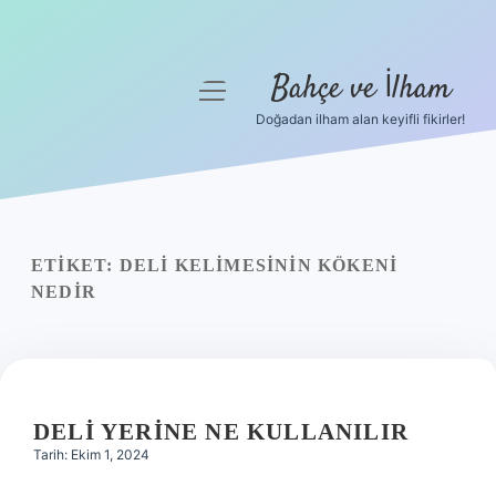
Bahçe ve İlham
menüyü
aç
Doğadan ilham alan keyifli fikirler!
Anasayfa
Gizlilik Politikası
Yasal Uyarı
ETIKET:
DELI KELIMESININ KÖKENI
NEDIR
Hakkımızda
DELI YERINE NE KULLANILIR
Tarih: Ekim 1, 2024