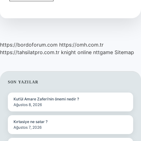
Yerine
Ne
Kullanılır
https://bordoforum.com
https://omh.com.tr
https://tahsilatpro.com.tr
knight online
nttgame
Sitemap
SIDEBAR
SON YAZILAR
Kut’ül Amare Zaferi’nin önemi nedir ?
Ağustos 8, 2026
Kırtasiye ne satar ?
Ağustos 7, 2026