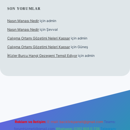
SON YORUMLAR
Nasın Manası Nedir
için
admin
Nasın Manası Nedir
için
Şevval
Çalışma Ortamı Gözetimi Neleri Kapsar
için
admin
Çalışma Ortamı Gözetimi Neleri Kapsar
için
Güneş
İKizler Burcu Hangi Gezegeni Temsil Ediyor
için
admin
per
Reklam ve İletişim:
E-mail:
backlinkpaneli@gmail.com
Teams:
forumhizmeti@gmail.com
Whatsapp: 0262 606 0 726
Telegram: