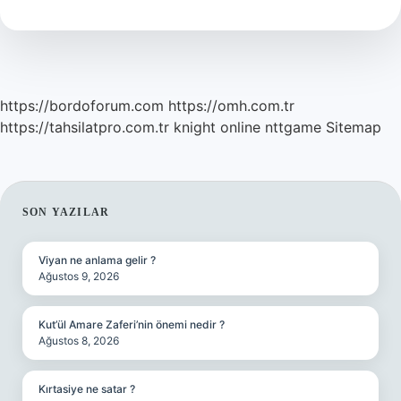
Kullanılır
https://bordoforum.com
https://omh.com.tr
https://tahsilatpro.com.tr
knight online
nttgame
Sitemap
SIDEBAR
SON YAZILAR
Viyan ne anlama gelir ?
Ağustos 9, 2026
Kut’ül Amare Zaferi’nin önemi nedir ?
Ağustos 8, 2026
Kırtasiye ne satar ?