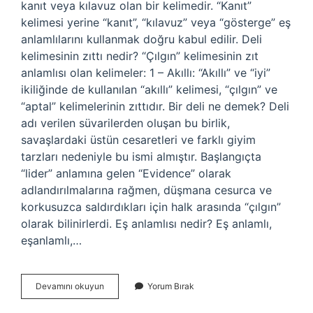
kanıt veya kılavuz olan bir kelimedir. “Kanıt”
kelimesi yerine “kanıt”, “kılavuz” veya “gösterge” eş
anlamlılarını kullanmak doğru kabul edilir. Deli
kelimesinin zıttı nedir? “Çılgın” kelimesinin zıt
anlamlısı olan kelimeler: 1 – Akıllı: “Akıllı” ve “iyi”
ikiliğinde de kullanılan “akıllı” kelimesi, “çılgın” ve
“aptal” kelimelerinin zıttıdır. Bir deli ne demek? Deli
adı verilen süvarilerden oluşan bu birlik,
savaşlardaki üstün cesaretleri ve farklı giyim
tarzları nedeniyle bu ismi almıştır. Başlangıçta
“lider” anlamına gelen “Evidence” olarak
adlandırılmalarına rağmen, düşmana cesurca ve
korkusuzca saldırdıkları için halk arasında “çılgın”
olarak bilinirlerdi. Eş anlamlısı nedir? Eş anlamlı,
eşanlamlı,…
Deli
Devamını okuyun
Yorum Bırak
Yerine
Ne