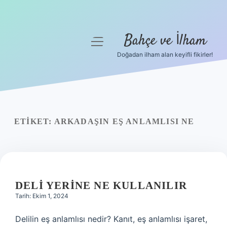
Bahçe ve İlham
menüyü
aç
Doğadan ilham alan keyifli fikirler!
Anasayfa
Gizlilik Politikası
Yasal Uyarı
ETIKET:
ARKADAŞIN EŞ ANLAMLISI NE
Hakkımızda
DELI YERINE NE KULLANILIR
Tarih: Ekim 1, 2024
Delilin eş anlamlısı nedir? Kanıt, eş anlamlısı işaret,