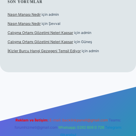
SON YORUMLAR
Nasın Manası Nedir
için
admin
Nasın Manası Nedir
için
Şevval
Çalışma Ortamı Gözetimi Neleri Kapsar
için
admin
Çalışma Ortamı Gözetimi Neleri Kapsar
için
Güneş
İKizler Burcu Hangi Gezegeni Temsil Ediyor
için
admin
er
Reklam ve İletişim:
E-mail:
backlinkpaneli@gmail.com
Teams:
forumhizmeti@gmail.com
Whatsapp: 0262 606 0 726
Telegram:
@karabul