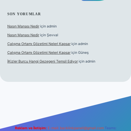
SON YORUMLAR
Nasın Manası Nedir
için
admin
Nasın Manası Nedir
için
Şevval
Çalışma Ortamı Gözetimi Neleri Kapsar
için
admin
Çalışma Ortamı Gözetimi Neleri Kapsar
için
Güneş
İKizler Burcu Hangi Gezegeni Temsil Ediyor
için
admin
giriş
ilbet giriş
vdcasino giriş
betexper
Reklam ve İletişim:
E-mail:
backlinkpaneli@gmail.com
Teams: