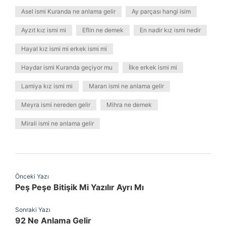
Asel ismi Kuranda ne anlama gelir
Ay parçası hangi isim
Ayzıt kız ismi mi
Eflin ne demek
En nadir kız ismi nedir
Hayal kız ismi mi erkek ismi mi
Haydar ismi Kuranda geçiyor mu
İlke erkek ismi mi
Lamiya kız ismi mi
Maran ismi ne anlama gelir
Meyra ismi nereden gelir
Mihra ne demek
Mirali ismi ne anlama gelir
Önceki Yazı
Peş Peşe Bitişik Mi Yazılır Ayrı Mı
Sonraki Yazı
92 Ne Anlama Gelir