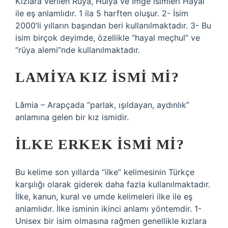
Kızlara verilen Rüya, Hülya ve İmge isimleri Hayal
ile eş anlamlıdır. 1 ila 5 harften oluşur. 2- İsim
2000’li yılların başından beri kullanılmaktadır. 3- Bu
isim birçok deyimde, özellikle “hayal meçhul” ve
“rüya alemi”nde kullanılmaktadır.
LAMIYA KIZ ISMI MI?
Lâmia – Arapçada “parlak, ışıldayan, aydınlık”
anlamına gelen bir kız ismidir.
İLKE ERKEK ISMI MI?
Bu kelime son yıllarda “ilke” kelimesinin Türkçe
karşılığı olarak giderek daha fazla kullanılmaktadır.
İlke, kanun, kural ve umde kelimeleri ilke ile eş
anlamlıdır. İlke isminin ikinci anlamı yöntemdir. 1-
Unisex bir isim olmasına rağmen genellikle kızlara