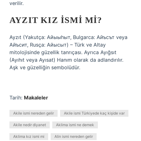
verilir.
AYZIT KIZ ISMI MI?
Ayzıt (Yakutça: Айыыhыт, Bulgarca: Айъсът veya
Айъсит, Rusça: Айысыт) – Türk ve Altay
mitolojisinde güzellik tanrıçası. Ayrıca Ayığsıt
(Ayıhıt veya Ayısat) Hanım olarak da adlandırılır.
Aşk ve güzelliğin sembolüdür.
Tarih:
Makaleler
Akile ismi nereden gelir
Akile ismi Türkiyede kaç kişide var
Akile nedir diyanet
Aklima ismi ne demek
Aklima kız ismi mi
Alin ismi nereden gelir