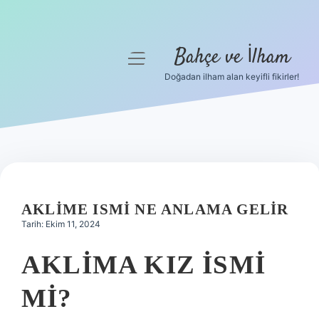
Bahçe ve İlham
menüyü
aç
Doğadan ilham alan keyifli fikirler!
Anasayfa
Gizlilik Politikası
Yasal Uyarı
Hakkımızda
AKLIME ISMI NE ANLAMA GELIR
Tarih: Ekim 11, 2024
AKLIMA KIZ ISMI
MI?