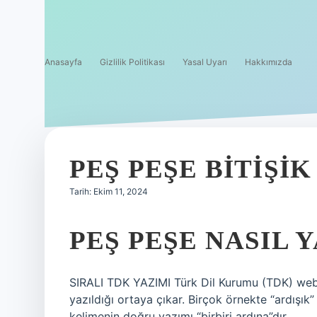
Anasayfa
Gizlilik Politikası
Yasal Uyarı
Hakkımızda
PEŞ PEŞE BITIŞIK
Tarih: Ekim 11, 2024
PEŞ PEŞE NASIL 
SIRALI TDK YAZIMI Türk Dil Kurumu (TDK) web 
yazıldığı ortaya çıkar. Birçok örnekte “ardışık
kelimenin doğru yazımı “birbiri ardına”dır.