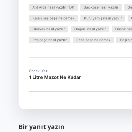
Ard Arda nasıl yazılır TDK
Baş köşe nasıl yazılır
Ge
Kalan peş peşe ne demek
Kuru yemiş nasıl yazılır
Önayak nasıl yazılır
Öngörü nasıl yazılır
Önsöz nası
Peş peşe nasıl yazılır
Pese pese ne demek
Peşi sır
Önceki Yazı
1 Litre Mazot Ne Kadar
Bir yanıt yazın