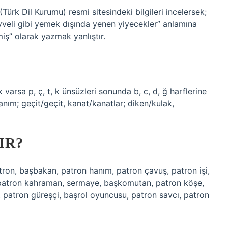
Türk Dil Kurumu) resmi sitesindeki bilgileri incelersek;
meyveli gibi yemek dışında yenen yiyecekler” anlamına
ş” olarak yazmak yanlıştır.
varsa p, ç, t, k ünsüzleri sonunda b, c, d, ğ harflerine
ım; geçit/geçit, kanat/kanatlar; diken/kulak,
IR?
atron, başbakan, patron hanım, patron çavuş, patron işi,
 patron kahraman, sermaye, başkomutan, patron köşe,
patron güreşçi, başrol oyuncusu, patron savcı, patron