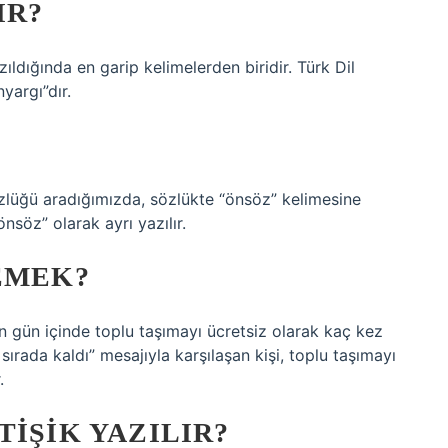
IR?
ıldığında en garip kelimelerden biridir. Türk Dil
yargı”dır.
?
ğü aradığımızda, sözlükte “önsöz” kelimesine
söz” olarak ayrı yazılır.
EMEK?
in gün içinde toplu taşımayı ücretsiz olarak kaç kez
 sırada kaldı” mesajıyla karşılaşan kişi, toplu taşımayı
.
TIŞIK YAZILIR?