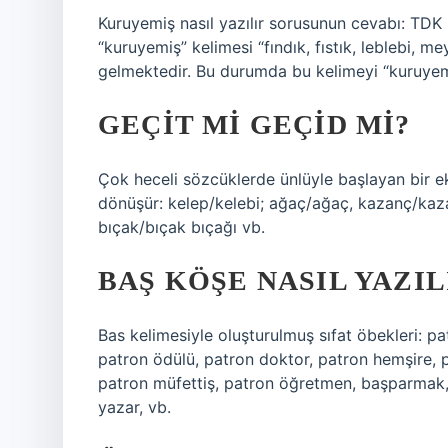
Kuruyemiş nasıl yazılır sorusunun cevabı: TDK (
“kuruyemiş” kelimesi “fındık, fıstık, leblebi, 
gelmektedir. Bu durumda bu kelimeyi “kuruyemi
GEÇIT MI GEÇID MI?
Çok heceli sözcüklerde ünlüyle başlayan bir ek 
dönüşür: kelep/kelebi; ağaç/ağaç, kazanç/kazan
bıçak/bıçak bıçağı vb.
BAŞ KÖŞE NASIL YAZIL
Bas kelimesiyle oluşturulmuş sıfat öbekleri: p
patron ödülü, patron doktor, patron hemşire,
patron müfettiş, patron öğretmen, başparmak, 
yazar, vb.