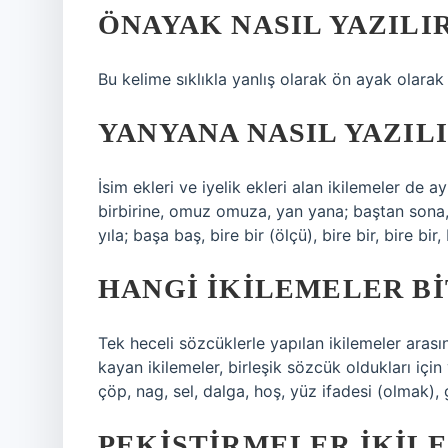
ÖNAYAK NASIL YAZILI
Bu kelime sıklıkla yanlış olarak ön ayak olarak
YANYANA NASIL YAZIL
İsim ekleri ve iyelik ekleri alan ikilemeler de ay
birbirine, omuz omuza, yan yana; baştan sona, 
yıla; başa baş, bire bir (ölçü), bire bir, bire bir
HANGI IKILEMELER BI
Tek heceli sözcüklerle yapılan ikilemeler aras
kayan ikilemeler, birleşik sözcük oldukları için y
çöp, nag, sel, dalga, hoş, yüz ifadesi (olmak),
PEKISTIRMELER IKILE