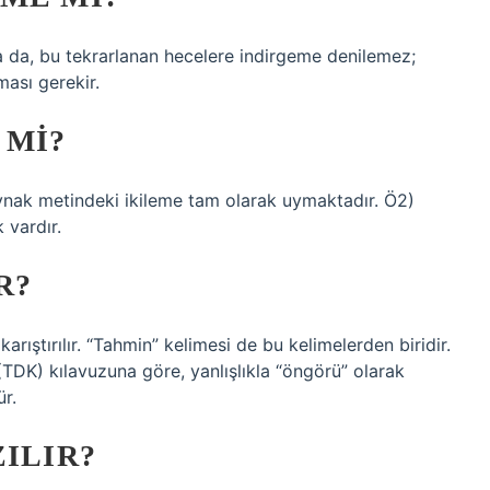
nsa da, bu tekrarlanan hecelere indirgeme denilemez;
ması gerekir.
 MI?
ynak metindeki ikileme tam olarak uymaktadır. Ö2)
 vardır.
R?
karıştırılır. “Tahmin” kelimesi de bu kelimelerden biridir.
TDK) kılavuzuna göre, yanlışlıkla “öngörü” olarak
ür.
ZILIR?