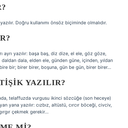
R?
 yazılır. Doğru kullanımı önsöz biçiminde olmalıdır.
IR?
rı ayrı yazılır: başa baş, diz dize, el ele, göz göze,
daldan dala, elden ele, günden güne, içinden, yıldan
, bire bir; birer birer, boşuna, gün be gün, birer birer…
TIŞIK YAZILIR?
ında, telaffuzda vurgusu ikinci sözcüğe (son heceye)
an yana yazılır: cızbız, altüstü, cırcır böceği, civciv,
 gırgır çekmek gerekir…
ME MI?