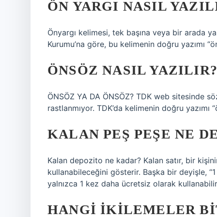
ÖN YARGI NASIL YAZIL
Önyargı kelimesi, tek başına veya bir arada yaz
Kurumu’na göre, bu kelimenin doğru yazımı “ön
ÖNSÖZ NASIL YAZILIR
ÖNSÖZ YA DA ÖNSÖZ? TDK web sitesinde sözlü
rastlanmıyor. TDK’da kelimenin doğru yazımı “ön
KALAN PEŞ PEŞE NE D
Kalan depozito ne kadar? Kalan satır, bir kişin
kullanabileceğini gösterir. Başka bir deyişle, “1
yalnızca 1 kez daha ücretsiz olarak kullanabilir
HANGI IKILEMELER BI