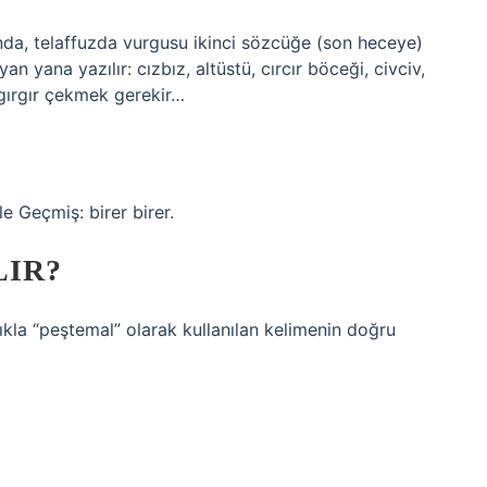
ında, telaffuzda vurgusu ikinci sözcüğe (son heceye)
an yana yazılır: cızbız, altüstü, cırcır böceği, civciv,
 gırgır çekmek gerekir…
e Geçmiş: birer birer.
LIR?
ıkla “peştemal” olarak kullanılan kelimenin doğru