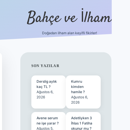
Bahçe ve İlham
Doğadan ilham alan keyifli fikirler!
ilbet yeni giri
SIDEBAR
SON YAZILAR
Derslig aylık
Kumru
kaç TL ?
kimden
Ağustos 6,
hamile ?
2026
Ağustos 6,
2026
Avene serum
Adetliyken 3
ne işe yarar ?
İhlas 1 Fatiha
Ağustos 5,
okunur mu ?