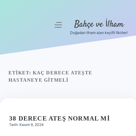
Bahçe ve İlham
menüyü
aç
Doğadan ilham alan keyifli fikirler!
Anasayfa
Gizlilik Politikası
Yasal Uyarı
ETIKET:
KAÇ DERECE ATEŞTE
HASTANEYE GITMELI
Hakkımızda
38 DERECE ATEŞ NORMAL MI
Tarih: Kasım 9, 2024