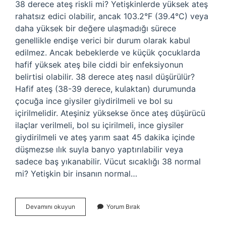
38 derece ateş riskli mi? Yetişkinlerde yüksek ateş
rahatsız edici olabilir, ancak 103.2°F (39.4°C) veya
daha yüksek bir değere ulaşmadığı sürece
genellikle endişe verici bir durum olarak kabul
edilmez. Ancak bebeklerde ve küçük çocuklarda
hafif yüksek ateş bile ciddi bir enfeksiyonun
belirtisi olabilir. 38 derece ateş nasıl düşürülür?
Hafif ateş (38-39 derece, kulaktan) durumunda
çocuğa ince giysiler giydirilmeli ve bol su
içirilmelidir. Ateşiniz yüksekse önce ateş düşürücü
ilaçlar verilmeli, bol su içirilmeli, ince giysiler
giydirilmeli ve ateş yarım saat 45 dakika içinde
düşmezse ılık suyla banyo yaptırılabilir veya
sadece baş yıkanabilir. Vücut sıcaklığı 38 normal
mi? Yetişkin bir insanın normal…
38
Devamını okuyun
Yorum Bırak
Derece
Ateş