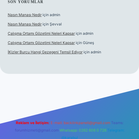
SON YORUMLAR
Nasın Manası Nedir
için
admin
Nasın Manası Nedir
için
Şevval
Çalışma Ortamı Gözetimi Neleri Kapsar
için
admin
Çalışma Ortamı Gözetimi Neleri Kapsar
için
Güneş
İKizler Burcu Hangi Gezegeni Temsil Ediyor
için
admin
er
Reklam ve İletişim:
E-mail:
backlinkpaneli@gmail.com
Teams:
forumhizmeti@gmail.com
Whatsapp: 0262 606 0 726
Telegram:
@karabul