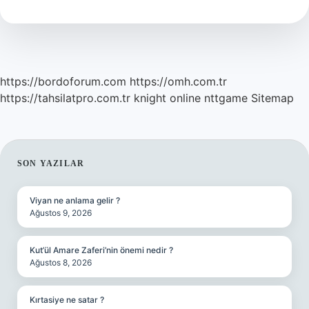
Normal
Mi
https://bordoforum.com
https://omh.com.tr
https://tahsilatpro.com.tr
knight online
nttgame
Sitemap
SIDEBAR
SON YAZILAR
Viyan ne anlama gelir ?
Ağustos 9, 2026
Kut’ül Amare Zaferi’nin önemi nedir ?
Ağustos 8, 2026
Kırtasiye ne satar ?