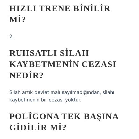
HIZLI TRENE BINILIR
MI?
2.
RUHSATLI SILAH
KAYBETMENIN CEZASI
NEDIR?
Silah artık devlet malı sayılmadığından, silahı
kaybetmenin bir cezası yoktur.
POLIGONA TEK BAŞINA
GIDILIR MI?