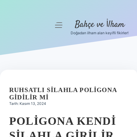
Bahçe ve İlham
menüyü
aç
Doğadan ilham alan keyifli fikirler!
Anasayfa
Gizlilik Politikası
Yasal Uyarı
Hakkımızda
RUHSATLI SILAHLA POLIGONA
GIDILIR MI
Tarih: Kasım 13, 2024
POLIGONA KENDI
SILAHLA GIRILIR