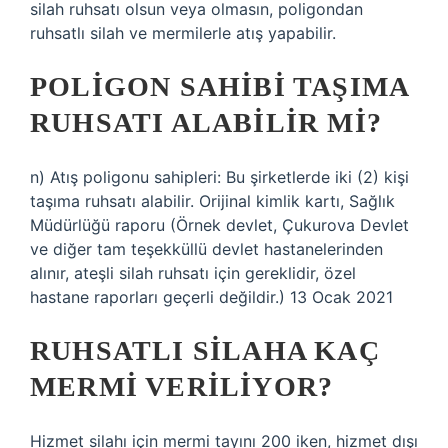
silah ruhsatı olsun veya olmasın, poligondan
ruhsatlı silah ve mermilerle atış yapabilir.
POLIGON SAHIBI TAŞIMA
RUHSATI ALABILIR MI?
n) Atış poligonu sahipleri: Bu şirketlerde iki (2) kişi
taşıma ruhsatı alabilir. Orijinal kimlik kartı, Sağlık
Müdürlüğü raporu (Örnek devlet, Çukurova Devlet
ve diğer tam teşekküllü devlet hastanelerinden
alınır, ateşli silah ruhsatı için gereklidir, özel
hastane raporları geçerli değildir.) 13 Ocak 2021
RUHSATLI SILAHA KAÇ
MERMI VERILIYOR?
Hizmet silahı için mermi tayını 200 iken, hizmet dışı