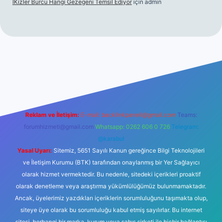
İKizler Burcu Hangi Gezegeni Temsil Ediyor
için
admin
iriş
ilbet giriş
vdcasino giriş
betexper
Reklam ve İletişim:
E-mail:
backlinkpaneli@gmail.com
Teams:
forumhizmeti@gmail.com
Whatsapp: 0262 606 0 726
Telegram:
@karabul
Yasal Uyarı:
Sitemiz, 5651 Sayılı Kanun gereğince Bilgi Teknolojileri
ve İletişim Kurumu (BTK) tarafından onaylanmış bir Yer Sağlayıcı
olarak hizmet vermektedir. Bu nedenle, sitedeki içerikleri proaktif
olarak denetleme veya araştırma yükümlülüğümüz bulunmamaktadır.
Ancak, üyelerimiz yazdıkları içeriklerin sorumluluğunu taşımakta olup,
siteye üye olarak bu sorumluluğu kabul etmiş sayılırlar. Bu internet
sitesi, herhangi bir marka, kurum veya şahıs şirketi ile hiçbir bağlantısı