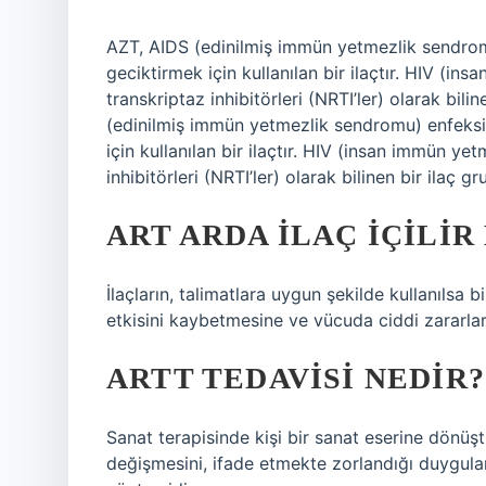
AZT, AIDS (edinilmiş immün yetmezlik sendromu
geciktirmek için kullanılan bir ilaçtır. HIV (in
transkriptaz inhibitörleri (NRTI’ler) olarak bili
(edinilmiş immün yetmezlik sendromu) enfeksiy
için kullanılan bir ilaçtır. HIV (insan immün ye
inhibitörleri (NRTI’ler) olarak bilinen bir ilaç gr
ART ARDA ILAÇ IÇILIR
İlaçların, talimatlara uygun şekilde kullanılsa b
etkisini kaybetmesine ve vücuda ciddi zararlar
ARTT TEDAVISI NEDIR?
Sanat terapisinde kişi bir sanat eserine dönüşt
değişmesini, ifade etmekte zorlandığı duygular