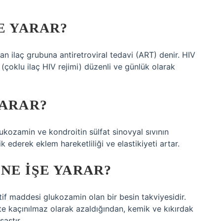
E YARAR?
n ilaç grubuna antiretroviral tedavi (ART) denir. HIV
(çoklu ilaç HIV rejimi) düzenli ve günlük olarak
YARAR?
lukozamin ve kondroitin sülfat sinovyal sıvının
k ederek eklem hareketliliği ve elastikiyeti artar.
NE IŞE YARAR?
f maddesi glukozamin olan bir besin takviyesidir.
te kaçınılmaz olarak azaldığından, kemik ve kıkırdak
astır.