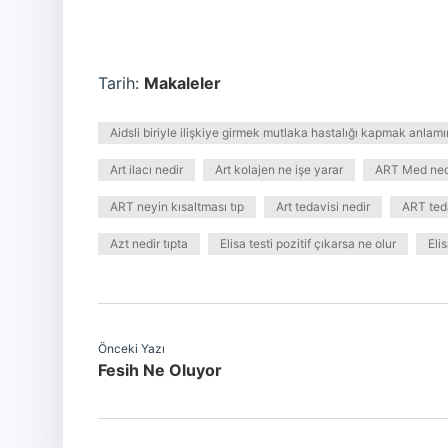
Tarih:
Makaleler
Aidsli biriyle ilişkiye girmek mutlaka hastalığı kapmak anlamı
Art ilacı nedir
Art kolajen ne işe yarar
ART Med nedir
ART neyin kısaltması tıp
Art tedavisi nedir
ART teda
Azt nedir tıpta
Elisa testi pozitif çıkarsa ne olur
Eli
Önceki Yazı
Fesih Ne Oluyor