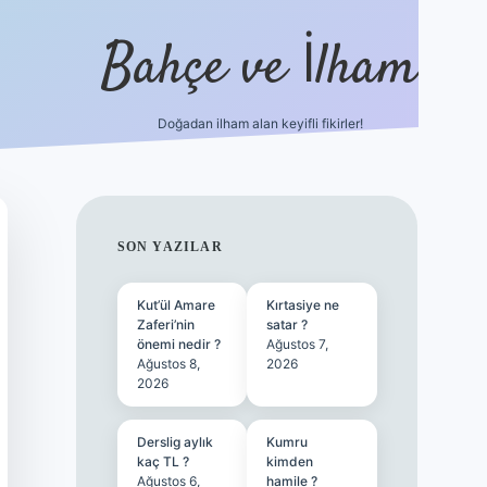
Bahçe ve İlham
Doğadan ilham alan keyifli fikirler!
ilbet yen
SIDEBAR
SON YAZILAR
Kut’ül Amare
Kırtasiye ne
Zaferi’nin
satar ?
önemi nedir ?
Ağustos 7,
Ağustos 8,
2026
2026
Derslig aylık
Kumru
kaç TL ?
kimden
Ağustos 6,
hamile ?