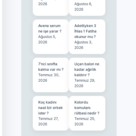
2026
Ağustos 6,
2026
Avene serum
Adetliyken 3
ne işe yarar ?
İhlas 1 Fatiha
Ağustos 5,
okunur mu ?
2026
Ağustos 3,
2026
7’nci sınıfta
Uçan balon ne
kalma var mı ?
kadar ağırlık
Temmuz 30,
kaldırır ?
2026
Temmuz 29,
2026
Koç kadını
Kolordu
nasıl bir erkek
komutanı
ister ?
rütbesi nedir ?
Temmuz 27,
Temmuz 25,
2026
2026