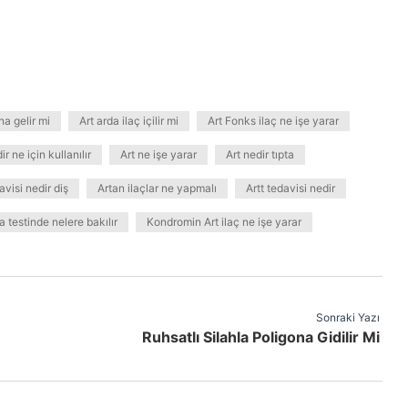
na gelir mi
Art arda ilaç içilir mi
Art Fonks ilaç ne işe yarar
 ne için kullanılır
Art ne işe yarar
Art nedir tıpta
visi nedir diş
Artan ilaçlar ne yapmalı
Artt tedavisi nedir
sa testinde nelere bakılır
Kondromin Art ilaç ne işe yarar
Sonraki Yazı
Ruhsatlı Silahla Poligona Gidilir Mi