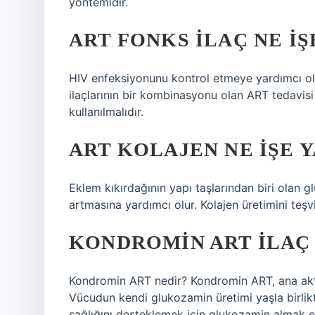
yöntemidir.
ART FONKS ILAÇ NE IŞ
HIV enfeksiyonunu kontrol etmeye yardımcı ola
ilaçlarının bir kombinasyonu olan ART tedavisi 
kullanılmalıdır.
ART KOLAJEN NE IŞE 
Eklem kıkırdağının yapı taşlarından biri olan g
artmasına yardımcı olur. Kolajen üretimini teşvi
KONDROMIN ART ILAÇ 
Kondromin ART nedir? Kondromin ART, ana akti
Vücudun kendi glukozamin üretimi yaşla birlik
sağlığını desteklemek için glukozamin almak es