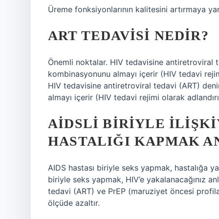
Üreme fonksiyonlarının kalitesini artırmaya yar
ART TEDAVISI NEDIR?
Önemli noktalar. HIV tedavisine antiretroviral t
kombinasyonunu almayı içerir (HIV tedavi rejim
HIV tedavisine antiretroviral tedavi (ART) den
almayı içerir (HIV tedavi rejimi olarak adlandırıl
AIDSLI BIRIYLE ILIŞ
HASTALIĞI KAPMAK A
AIDS hastası biriyle seks yapmak, hastalığa ya
biriyle seks yapmak, HIV’e yakalanacağınız anl
tedavi (ART) ve PrEP (maruziyet öncesi profilak
ölçüde azaltır.