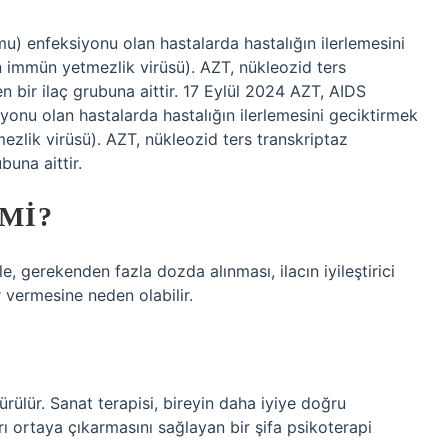
) enfeksiyonu olan hastalarda hastalığın ilerlemesini
san immün yetmezlik virüsü). AZT, nükleozid ters
nen bir ilaç grubuna aittir. 17 Eylül 2024 AZT, AIDS
onu olan hastalarda hastalığın ilerlemesini geciktirmek
tmezlik virüsü). AZT, nükleozid ters transkriptaz
ubuna aittir.
 MI?
ile, gerekenden fazla dozda alınması, ilacın iyileştirici
 vermesine neden olabilir.
ürülür. Sanat terapisi, bireyin daha iyiye doğru
ı ortaya çıkarmasını sağlayan bir şifa psikoterapi