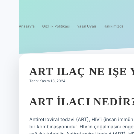
Anasayfa
Gizlilik Politikası
Yasal Uyarı
Hakkımızda
ART ILAÇ NE IŞE
Tarih: Kasım 13, 2024
ART ILACI NEDIR
Antiretroviral tedavi (ART), HIV’i (insan immün 
bir kombinasyonudur. HIV’in çoğalmasını engelle
sağlıklı tutabilir. Antiretroviral tedavi (ART),