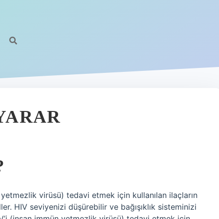
 YARAR
?
yetmezlik virüsü) tedavi etmek için kullanılan ilaçların
r. HIV seviyenizi düşürebilir ve bağışıklık sisteminizi
 HIV’i (insan immün yetmezlik virüsü) tedavi etmek için