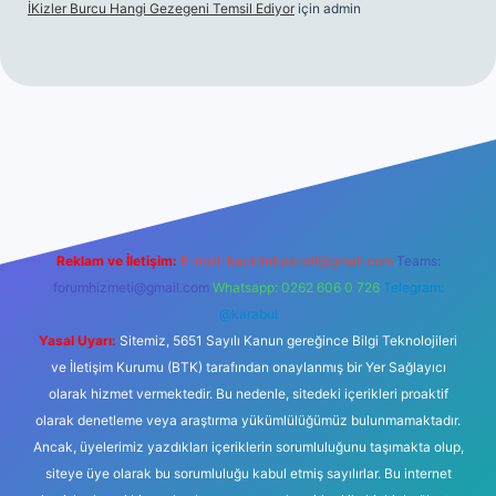
İKizler Burcu Hangi Gezegeni Temsil Ediyor
için
admin
ş
ilbet giriş
vdcasino giriş
betexper
Reklam ve İletişim:
E-mail:
backlinkpaneli@gmail.com
Teams:
forumhizmeti@gmail.com
Whatsapp: 0262 606 0 726
Telegram:
@karabul
Yasal Uyarı:
Sitemiz, 5651 Sayılı Kanun gereğince Bilgi Teknolojileri
ve İletişim Kurumu (BTK) tarafından onaylanmış bir Yer Sağlayıcı
olarak hizmet vermektedir. Bu nedenle, sitedeki içerikleri proaktif
olarak denetleme veya araştırma yükümlülüğümüz bulunmamaktadır.
Ancak, üyelerimiz yazdıkları içeriklerin sorumluluğunu taşımakta olup,
siteye üye olarak bu sorumluluğu kabul etmiş sayılırlar. Bu internet