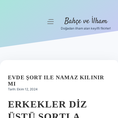
Bahçe ve İlham
menüyü
aç
Doğadan ilham alan keyifli fikirler!
Anasayfa
Gizlilik Politikası
Yasal Uyarı
Hakkımızda
EVDE ŞORT ILE NAMAZ KILINIR
MI
Tarih: Ekim 12, 2024
ERKEKLER DIZ
ÜSTÜ ŞORTLA