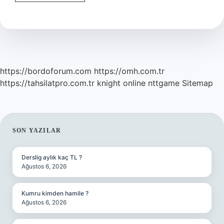
Şort
Ile
Namaz
Kılınır
Mı
https://bordoforum.com
https://omh.com.tr
https://tahsilatpro.com.tr
knight online
nttgame
Sitemap
SIDEBAR
SON YAZILAR
Derslig aylık kaç TL ?
Ağustos 6, 2026
Kumru kimden hamile ?
Ağustos 6, 2026