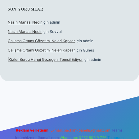
SON YORUMLAR
Nasın Manası Nedir
için
admin
Nasın Manası Nedir
için
Şevval
Çalışma Ortamı Gözetimi Neleri Kapsar
için
admin
Çalışma Ortamı Gözetimi Neleri Kapsar
için
Güneş
İKizler Burcu Hangi Gezegeni Temsil Ediyor
için
admin
er
Reklam ve İletişim:
E-mail:
backlinkpaneli@gmail.com
Teams:
forumhizmeti@gmail.com
Whatsapp: 0262 606 0 726
Telegram: