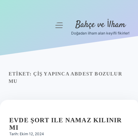
Bahçe ve İlham
menüyü
aç
Doğadan ilham alan keyifli fikirler!
Anasayfa
Gizlilik Politikası
Yasal Uyarı
ETIKET:
ÇIŞ YAPINCA ABDEST BOZULUR
MU
Hakkımızda
EVDE ŞORT ILE NAMAZ KILINIR
MI
Tarih: Ekim 12, 2024