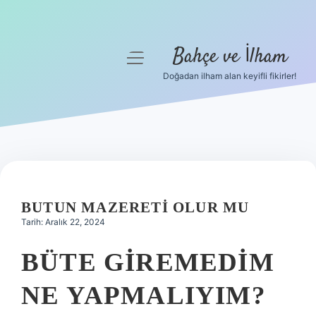
Bahçe ve İlham
menüyü
aç
Doğadan ilham alan keyifli fikirler!
Anasayfa
Gizlilik Politikası
Yasal Uyarı
Hakkımızda
BUTUN MAZERETI OLUR MU
Tarih: Aralık 22, 2024
BÜTE GIREMEDIM
NE YAPMALIYIM?