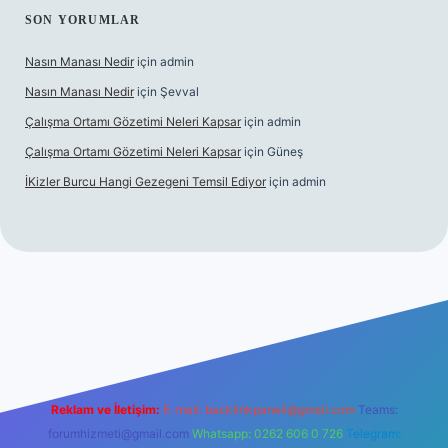
SON YORUMLAR
Nasın Manası Nedir
için
admin
Nasın Manası Nedir
için
Şevval
Çalışma Ortamı Gözetimi Neleri Kapsar
için
admin
Çalışma Ortamı Gözetimi Neleri Kapsar
için
Güneş
İKizler Burcu Hangi Gezegeni Temsil Ediyor
için
admin
riş
ilbet giriş
vdcasino giriş
betexper
Reklam ve İletişim:
E-mail:
backlinkpaneli@gmail.com
Teams:
forumhizmeti@gmail.com
Whatsapp: 0262 606 0 726
Telegram: