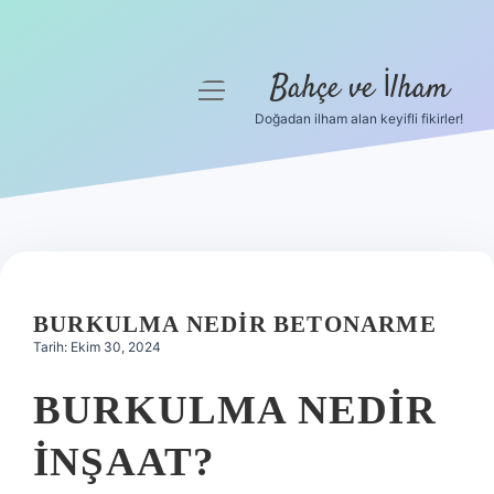
Bahçe ve İlham
menüyü
aç
Doğadan ilham alan keyifli fikirler!
Anasayfa
Gizlilik Politikası
Yasal Uyarı
Hakkımızda
BURKULMA NEDIR BETONARME
Tarih: Ekim 30, 2024
BURKULMA NEDIR
INŞAAT?