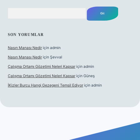
Arama
SON YORUMLAR
Nasın Manası Nedir
için
admin
Nasın Manası Nedir
için
Şevval
Çalışma Ortamı Gözetimi Neleri Kapsar
için
admin
Çalışma Ortamı Gözetimi Neleri Kapsar
için
Güneş
İKizler Burcu Hangi Gezegeni Temsil Ediyor
için
admin
riş
ilbet giriş
vdcasino giriş
betexper