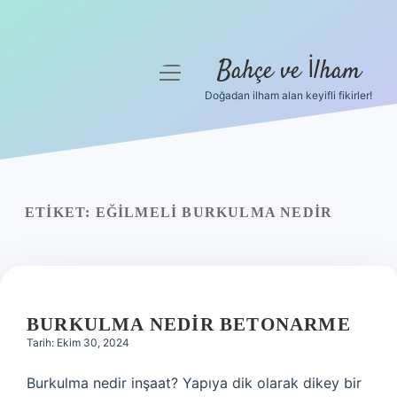
Bahçe ve İlham
menüyü
aç
Doğadan ilham alan keyifli fikirler!
Anasayfa
Gizlilik Politikası
Yasal Uyarı
ETIKET:
EĞILMELI BURKULMA NEDIR
Hakkımızda
BURKULMA NEDIR BETONARME
Tarih: Ekim 30, 2024
Burkulma nedir inşaat? Yapıya dik olarak dikey bir