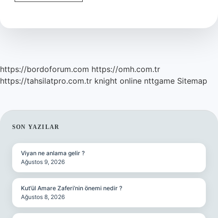
Nedir
Betonarme
https://bordoforum.com
https://omh.com.tr
https://tahsilatpro.com.tr
knight online
nttgame
Sitemap
SIDEBAR
SON YAZILAR
Viyan ne anlama gelir ?
Ağustos 9, 2026
Kut’ül Amare Zaferi’nin önemi nedir ?
Ağustos 8, 2026