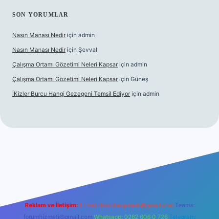
SON YORUMLAR
Nasın Manası Nedir
için
admin
Nasın Manası Nedir
için
Şevval
Çalışma Ortamı Gözetimi Neleri Kapsar
için
admin
Çalışma Ortamı Gözetimi Neleri Kapsar
için
Güneş
İKizler Burcu Hangi Gezegeni Temsil Ediyor
için
admin
er
Reklam ve İletişim:
E-mail:
backlinkpaneli@gmail.com
Teams:
forumhizmeti@gmail.com
Whatsapp: 0262 606 0 726
Telegram: