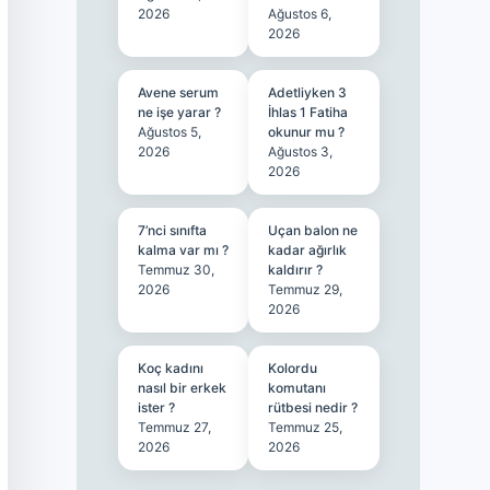
2026
Ağustos 6,
2026
Avene serum
Adetliyken 3
ne işe yarar ?
İhlas 1 Fatiha
Ağustos 5,
okunur mu ?
2026
Ağustos 3,
2026
7’nci sınıfta
Uçan balon ne
kalma var mı ?
kadar ağırlık
Temmuz 30,
kaldırır ?
2026
Temmuz 29,
2026
Koç kadını
Kolordu
nasıl bir erkek
komutanı
ister ?
rütbesi nedir ?
Temmuz 27,
Temmuz 25,
2026
2026