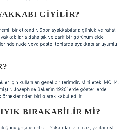
YAKKABI GIYILIR?
emli bir etkendir. Spor ayakkabılarla günlük ve rahat
 ayakkabılarla daha şık ve zarif bir görünüm elde
nlerinde nude veya pastel tonlarda ayakkabılar uyumlu
R?
ler için kullanılan genel bir terimdir. Mini etek, MÖ 14.
miştir. Josephine Baker’ın 1920’lerde gösterilerde
 örneklerinden biri olarak kabul edilir.
IYIK BIRAKABILIR MI?
unluğunu geçmemelidir. Yukarıdan alınmaz, yanlar üst