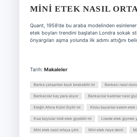
MINI ETEK NASIL ORTA
Quant, 1958’de bu araba modelinden esinlener
etek boyları trendini başlatan Londra sokak sti
önyargıları aşma yolunda ilk adımı attığını belir
Tarih:
Makaleler
Banka çalışanları bıyık bırakabilir mi
Bankacı nasıl olun
Bankacılar kaç para alıyor
Bankacılar kadınlar nasıl giyi
Eteğin Altına Külot Giyilir mi
Kilolu bayanlar kalem etek g
Kısa boylular midi etek giyebilir mi
Lisede etek giymek 
Mini etek nasıl ortaya çıktı
Mini etek neye denir
Mi