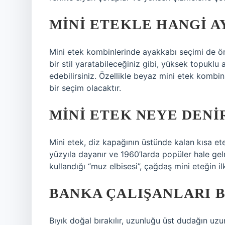
MINI ETEKLE HANGI A
Mini etek kombinlerinde ayakkabı seçimi de ön
bir stil yaratabileceğiniz gibi, yüksek topuklu
edebilirsiniz. Özellikle beyaz mini etek kombi
bir seçim olacaktır.
MINI ETEK NEYE DENI
Mini etek, diz kapağının üstünde kalan kısa etek
yüzyıla dayanır ve 1960’larda popüler hale gel
kullandığı “muz elbisesi”, çağdaş mini eteğin ilk
BANKA ÇALIŞANLARI B
Bıyık doğal bırakılır, uzunluğu üst dudağın uz