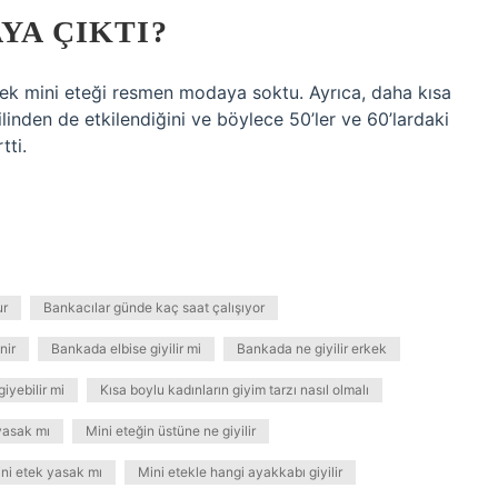
YA ÇIKTI?
ek mini eteği resmen modaya soktu. Ayrıca, daha kısa
linden de etkilendiğini ve böylece 50’ler ve 60’lardaki
tti.
ur
Bankacılar günde kaç saat çalışıyor
nir
Bankada elbise giyilir mi
Bankada ne giyilir erkek
iyebilir mi
Kısa boylu kadınların giyim tarzı nasıl olmalı
yasak mı
Mini eteğin üstüne ne giyilir
ni etek yasak mı
Mini etekle hangi ayakkabı giyilir