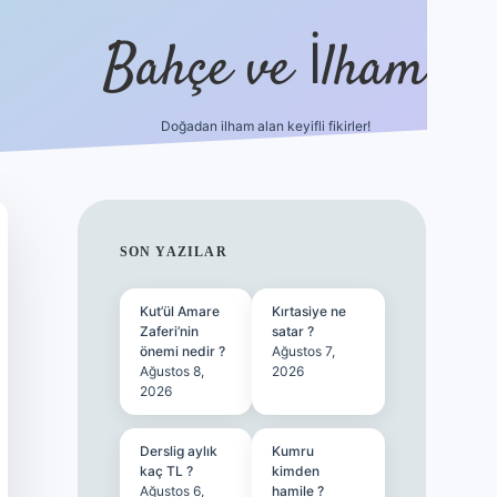
Bahçe ve İlham
Doğadan ilham alan keyifli fikirler!
ilbet yeni g
SIDEBAR
SON YAZILAR
Kut’ül Amare
Kırtasiye ne
Zaferi’nin
satar ?
önemi nedir ?
Ağustos 7,
Ağustos 8,
2026
2026
Derslig aylık
Kumru
kaç TL ?
kimden
Ağustos 6,
hamile ?