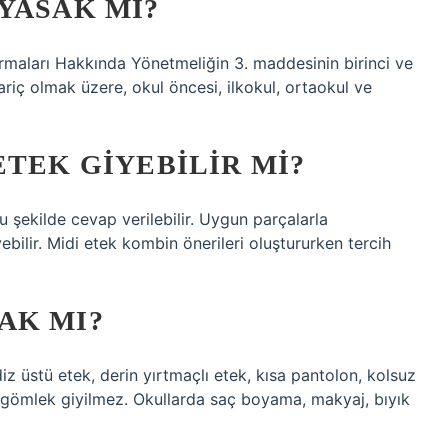
YASAK MI?
ormaları Hakkında Yönetmeliğin 3. maddesinin birinci ve
hariç olmak üzere, okul öncesi, ilkokul, ortaokul ve
ETEK GIYEBILIR MI?
u şekilde cevap verilebilir. Uygun parçalarla
bilir. Midi etek kombin önerileri oluştururken tercih
AK MI?
 diz üstü etek, derin yırtmaçlı etek, kısa pantolon, kolsuz
z gömlek giyilmez. Okullarda saç boyama, makyaj, bıyık