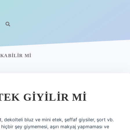
KABILIR MI
EK GIYILIR MI
 dekolteli bluz ve mini etek, şeffaf giysiler, şort vb.
rin hiçbir şey giymemesi, aşırı makyaj yapmaması ve