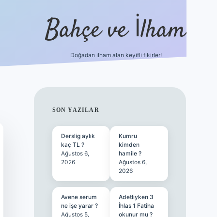
Bahçe ve İlham
Doğadan ilham alan keyifli fikirler!
ilbet yeni giriş
ilbet giriş
vdcasino giriş
betexper
SIDEBAR
SON YAZILAR
Derslig aylık
Kumru
kaç TL ?
kimden
Ağustos 6,
hamile ?
2026
Ağustos 6,
2026
Avene serum
Adetliyken 3
ne işe yarar ?
İhlas 1 Fatiha
Ağustos 5,
okunur mu ?