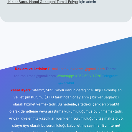
İKizler Burcu Hangi Gezegeni Temsil Ediyor
için
admin
iş
ilbet giriş
vdcasino giriş
betexper
Reklam ve İletişim:
E-mail:
backlinkpaneli@gmail.com
Teams:
forumhizmeti@gmail.com
Whatsapp: 0262 606 0 726
Telegram:
@karabul
Yasal Uyarı:
Sitemiz, 5651 Sayılı Kanun gereğince Bilgi Teknolojileri
ve İletişim Kurumu (BTK) tarafından onaylanmış bir Yer Sağlayıcı
olarak hizmet vermektedir. Bu nedenle, sitedeki içerikleri proaktif
olarak denetleme veya araştırma yükümlülüğümüz bulunmamaktadır.
Ancak, üyelerimiz yazdıkları içeriklerin sorumluluğunu taşımakta olup,
siteye üye olarak bu sorumluluğu kabul etmiş sayılırlar. Bu internet