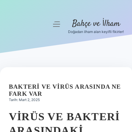
Bahçe ve İlham
menüyü
aç
Doğadan ilham alan keyifli fikirler!
Anasayfa
Gizlilik Politikası
Yasal Uyarı
Hakkımızda
BAKTERI VE VIRÜS ARASINDA NE
FARK VAR
Tarih: Mart 2, 2025
VIRÜS VE BAKTERI
ARASINDAKI