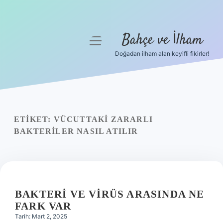
Bahçe ve İlham
menüyü
aç
Doğadan ilham alan keyifli fikirler!
Anasayfa
Gizlilik Politikası
Yasal Uyarı
ETIKET:
VÜCUTTAKI ZARARLI
BAKTERILER NASIL ATILIR
Hakkımızda
BAKTERI VE VIRÜS ARASINDA NE
FARK VAR
Tarih: Mart 2, 2025