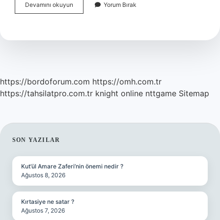
Bakteri
Devamını okuyun
Yorum Bırak
Ve
Virüs
Arasında
Ne
Fark
Var
https://bordoforum.com
https://omh.com.tr
https://tahsilatpro.com.tr
knight online
nttgame
Sitemap
SIDEBAR
SON YAZILAR
Kut’ül Amare Zaferi’nin önemi nedir ?
Ağustos 8, 2026
Kırtasiye ne satar ?
Ağustos 7, 2026