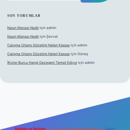
SON YORUMLAR
Nasın Manası Nedir
için
admin
Nasın Manası Nedir
için
Şevval
Çalışma Ortamı Gözetimi Neleri Kapsar
için
admin
Çalışma Ortamı Gözetimi Neleri Kapsar
için
Güneş
İKizler Burcu Hangi Gezegeni Temsil Ediyor
için
admin
ilbet yeni giriş
ilbet giriş
vdcasino giriş
betexper
Reklam ve İletişim:
E-mail:
backlinkpaneli@gmail.com
Teams: