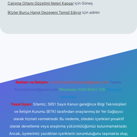
Çalışma Ortamı Gözetimi Neleri Kapsar
için
Güneş
İKizler Burcu Hangi Gezegeni Temsil Ediyor
için
admin
iş
ilbet giriş
vdcasino giriş
betexper
Reklam ve İletişim:
E-mail:
backlinkpaneli@gmail.com
Teams:
forumhizmeti@gmail.com
Whatsapp: 0262 606 0 726
Telegram:
@karabul
Yasal Uyarı:
Sitemiz, 5651 Sayılı Kanun gereğince Bilgi Teknolojileri
ve İletişim Kurumu (BTK) tarafından onaylanmış bir Yer Sağlayıcı
olarak hizmet vermektedir. Bu nedenle, sitedeki içerikleri proaktif
olarak denetleme veya araştırma yükümlülüğümüz bulunmamaktadır.
Ancak, üyelerimiz yazdıkları içeriklerin sorumluluğunu taşımakta olup,