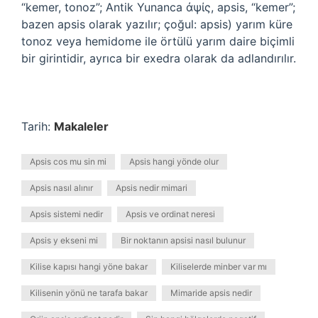
“kemer, tonoz”; Antik Yunanca ἀψίς, apsis, “kemer”;
bazen apsis olarak yazılır; çoğul: apsis) yarım küre
tonoz veya hemidome ile örtülü yarım daire biçimli
bir girintidir, ayrıca bir exedra olarak da adlandırılır.
Tarih:
Makaleler
Apsis cos mu sin mi
Apsis hangi yönde olur
Apsis nasıl alınır
Apsis nedir mimari
Apsis sistemi nedir
Apsis ve ordinat neresi
Apsis y ekseni mi
Bir noktanın apsisi nasıl bulunur
Kilise kapısı hangi yöne bakar
Kiliselerde minber var mı
Kilisenin yönü ne tarafa bakar
Mimaride apsis nedir