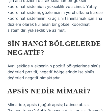
için ana düzlem olarak kullanan bir göksel
koordinat sistemidir: yükseklik ve azimut. Yatay
koordinat sistemi, gözlemcinin yerel ufkunu küresel
koordinat sisteminin iki açısını tanımlamak için ana
düzlem olarak kullanan bir göksel koordinat
sistemidir: yükseklik ve azimut.
SIN HANGI BÖLGELERDE
NEGATIF?
Aynı şekilde y ekseninin pozitif bölgelerinde sinüs
değerleri pozitif, negatif bölgelerinde ise sinüs
değerleri negatif olmaktadır.
APSIS NEDIR MIMARI?
Mimaride, apsis (çoğul: apsis; Latince absis,
“kemer, tonoz”; Antik Yunanca ἀψίς, apsis, “kemer”;