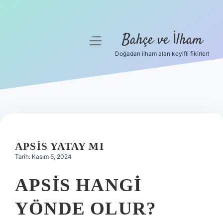
Bahçe ve İlham
menüyü
aç
Doğadan ilham alan keyifli fikirler!
Anasayfa
Gizlilik Politikası
Yasal Uyarı
Hakkımızda
APSIS YATAY MI
Tarih: Kasım 5, 2024
APSIS HANGI
YÖNDE OLUR?