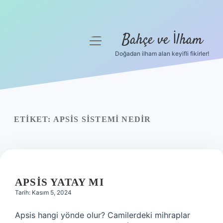
Bahçe ve İlham
menüyü
aç
Doğadan ilham alan keyifli fikirler!
Anasayfa
Gizlilik Politikası
Yasal Uyarı
ETIKET:
APSIS SISTEMI NEDIR
Hakkımızda
APSIS YATAY MI
Tarih: Kasım 5, 2024
Apsis hangi yönde olur? Camilerdeki mihraplar