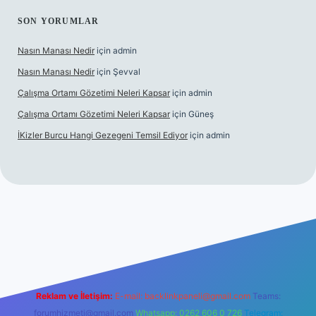
SON YORUMLAR
Nasın Manası Nedir
için
admin
Nasın Manası Nedir
için
Şevval
Çalışma Ortamı Gözetimi Neleri Kapsar
için
admin
Çalışma Ortamı Gözetimi Neleri Kapsar
için
Güneş
İKizler Burcu Hangi Gezegeni Temsil Ediyor
için
admin
er
Reklam ve İletişim:
E-mail:
backlinkpaneli@gmail.com
Teams:
forumhizmeti@gmail.com
Whatsapp: 0262 606 0 726
Telegram: