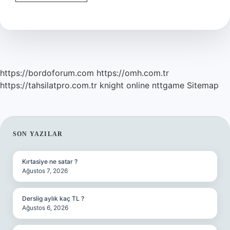
Yatay
Mı
https://bordoforum.com
https://omh.com.tr
https://tahsilatpro.com.tr
knight online
nttgame
Sitemap
SIDEBAR
SON YAZILAR
Kırtasiye ne satar ?
Ağustos 7, 2026
Derslig aylık kaç TL ?
Ağustos 6, 2026