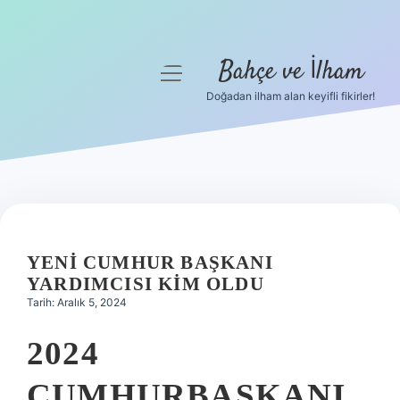
Bahçe ve İlham
menüyü
aç
Doğadan ilham alan keyifli fikirler!
Anasayfa
Gizlilik Politikası
Yasal Uyarı
Hakkımızda
YENI CUMHUR BAŞKANI
YARDIMCISI KIM OLDU
Tarih: Aralık 5, 2024
2024
CUMHURBAŞKANI