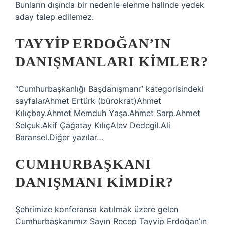
Bunların dışında bir nedenle elenme halinde yedek
aday talep edilemez.
TAYYIP ERDOĞAN’IN
DANIŞMANLARI KIMLER?
“Cumhurbaşkanlığı Başdanışmanı” kategorisindeki
sayfalarAhmet Ertürk (bürokrat)Ahmet
Kılıçbay.Ahmet Memduh Yaşa.Ahmet Sarp.Ahmet
Selçuk.Akif Çağatay KılıçAlev Dedegil.Ali
Baransel.Diğer yazılar…
CUMHURBAŞKANI
DANIŞMANI KIMDIR?
Şehrimize konferansa katılmak üzere gelen
Cumhurbaşkanımız Sayın Recep Tayyip Erdoğan’ın