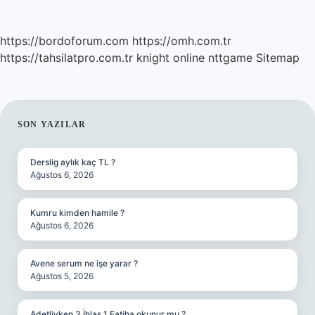
https://bordoforum.com
https://omh.com.tr
https://tahsilatpro.com.tr
knight online
nttgame
Sitemap
SIDEBAR
SON YAZILAR
Derslig aylık kaç TL ?
Ağustos 6, 2026
Kumru kimden hamile ?
Ağustos 6, 2026
Avene serum ne işe yarar ?
Ağustos 5, 2026
Adetliyken 3 İhlas 1 Fatiha okunur mu ?