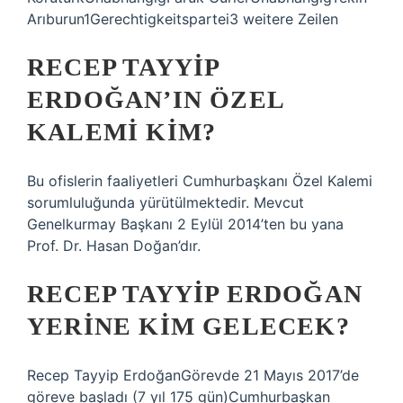
Arıburun1Gerechtigkeitspartei3 weitere Zeilen
RECEP TAYYIP
ERDOĞAN’IN ÖZEL
KALEMI KIM?
Bu ofislerin faaliyetleri Cumhurbaşkanı Özel Kalemi
sorumluluğunda yürütülmektedir. Mevcut
Genelkurmay Başkanı 2 Eylül 2014’ten bu yana
Prof. Dr. Hasan Doğan’dır.
RECEP TAYYIP ERDOĞAN
YERINE KIM GELECEK?
Recep Tayyip ErdoğanGörevde 21 Mayıs 2017’de
göreve başladı (7 yıl 175 gün)Cumhurbaşkan