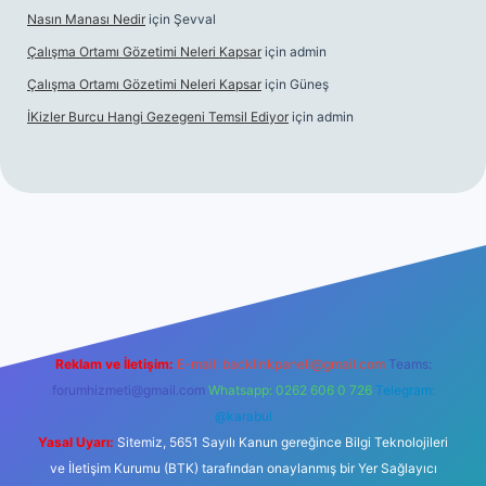
Nasın Manası Nedir
için
Şevval
Çalışma Ortamı Gözetimi Neleri Kapsar
için
admin
Çalışma Ortamı Gözetimi Neleri Kapsar
için
Güneş
İKizler Burcu Hangi Gezegeni Temsil Ediyor
için
admin
iş
ilbet giriş
vdcasino giriş
betexper
Reklam ve İletişim:
E-mail:
backlinkpaneli@gmail.com
Teams:
forumhizmeti@gmail.com
Whatsapp: 0262 606 0 726
Telegram:
@karabul
Yasal Uyarı:
Sitemiz, 5651 Sayılı Kanun gereğince Bilgi Teknolojileri
ve İletişim Kurumu (BTK) tarafından onaylanmış bir Yer Sağlayıcı