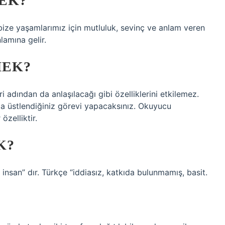
MEK?
, bize yaşamlarımız için mutluluk, sevinç ve anlam veren
amına gelir.
MEK?
i adından da anlaşılacağı gibi özelliklerini etkilemez.
da üstlendiğiniz görevi yapacaksınız. Okuyucu
özelliktir.
K?
 insan” dır. Türkçe “iddiasız, katkıda bulunmamış, basit.