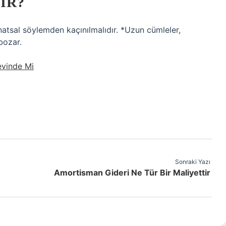
IR?
natsal söylemden kaçınılmalıdır. *Uzun cümleler,
bozar.
evinde Mi
Sonraki Yazı
Amortisman Gideri Ne Tür Bir Maliyettir