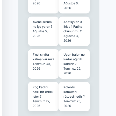
2026
Ağustos 6,
2026
Avene serum
Adetliyken 3
ne işe yarar ?
İhlas 1 Fatiha
Ağustos 5,
okunur mu ?
2026
Ağustos 3,
2026
7’nci sınıfta
Uçan balon ne
kalma var mı ?
kadar ağırlık
Temmuz 30,
kaldırır ?
2026
Temmuz 29,
2026
Koç kadını
Kolordu
nasıl bir erkek
komutanı
ister ?
rütbesi nedir ?
Temmuz 27,
Temmuz 25,
2026
2026