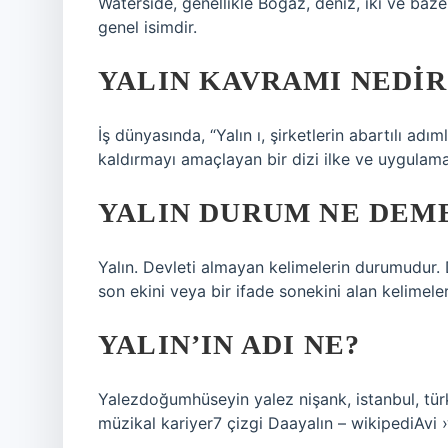
Waterside, genellikle Boğaz, deniz, iki ve bazen
genel isimdir.
YALIN KAVRAMI NEDIR
İş dünyasında, “Yalın ı, şirketlerin abartılı a
kaldırmayı amaçlayan bir dizi ilke ve uygulama
YALIN DURUM NE DEM
Yalın. Devleti almayan kelimelerin durumudur. D
son ekini veya bir ifade sonekini alan kelimele
YALIN’IN ADI NE?
Yalezdoğumhüseyin yalez nişank, istanbul, türk
müzikal kariyer7 çizgi Daayalın – wikipediAvi ›wik