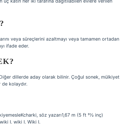
 üç katın her iki tarafına dağıtılabilen evlere verilen
?
dımlarını veya süreçlerini azaltmayı veya tamamen ortadan
yı ifade eder.
EK?
iğer dillerde aday olarak bilinir. Çoğul sonek, mülkiyet
r de kolaydır.
iyemesleKcharki, söz yazarı1,67 m (5 ft 51⁄2 inç)
i I. wiki I. Wiki I.