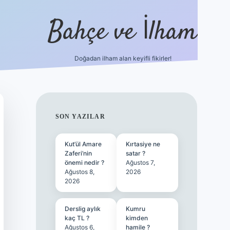
Bahçe ve İlham
Doğadan ilham alan keyifli fikirler!
ilbet yeni gir
SIDEBAR
SON YAZILAR
Kut’ül Amare
Kırtasiye ne
Zaferi’nin
satar ?
önemi nedir ?
Ağustos 7,
Ağustos 8,
2026
2026
Derslig aylık
Kumru
kaç TL ?
kimden
Ağustos 6,
hamile ?