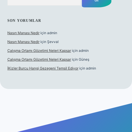
SON YORUMLAR
Nasın Manası Nedir
için
admin
Nasın Manası Nedir
için
Şevval
Çalışma Ortamı Gözetimi Neleri Kapsar
için
admin
Çalışma Ortamı Gözetimi Neleri Kapsar
için
Güneş
İKizler Burcu Hangi Gezegeni Temsil Ediyor
için
admin
riş
ilbet giriş
vdcasino giriş
betexper