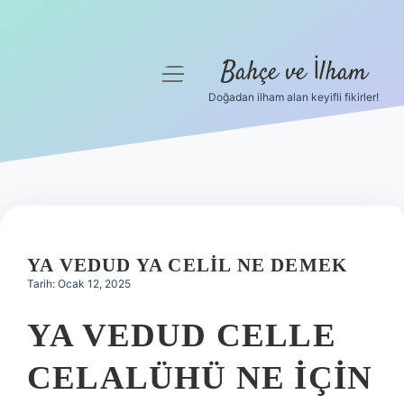
Bahçe ve İlham
menüyü
aç
Doğadan ilham alan keyifli fikirler!
Anasayfa
Gizlilik Politikası
Yasal Uyarı
Hakkımızda
YA VEDUD YA CELIL NE DEMEK
Tarih: Ocak 12, 2025
YA VEDUD CELLE
CELALÜHÜ NE İÇIN