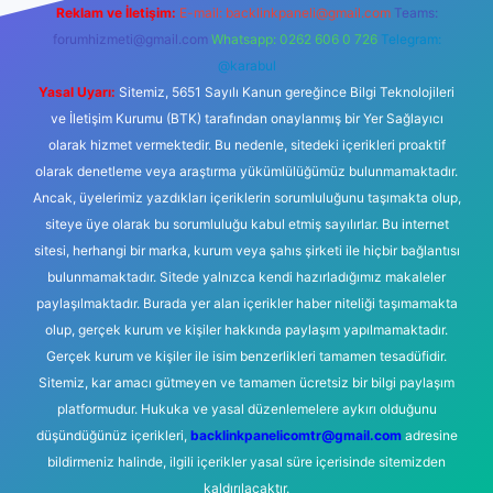
Reklam ve İletişim:
E-mail:
backlinkpaneli@gmail.com
Teams:
forumhizmeti@gmail.com
Whatsapp: 0262 606 0 726
Telegram:
@karabul
Yasal Uyarı:
Sitemiz, 5651 Sayılı Kanun gereğince Bilgi Teknolojileri
ve İletişim Kurumu (BTK) tarafından onaylanmış bir Yer Sağlayıcı
olarak hizmet vermektedir. Bu nedenle, sitedeki içerikleri proaktif
olarak denetleme veya araştırma yükümlülüğümüz bulunmamaktadır.
Ancak, üyelerimiz yazdıkları içeriklerin sorumluluğunu taşımakta olup,
siteye üye olarak bu sorumluluğu kabul etmiş sayılırlar. Bu internet
sitesi, herhangi bir marka, kurum veya şahıs şirketi ile hiçbir bağlantısı
bulunmamaktadır. Sitede yalnızca kendi hazırladığımız makaleler
paylaşılmaktadır. Burada yer alan içerikler haber niteliği taşımamakta
olup, gerçek kurum ve kişiler hakkında paylaşım yapılmamaktadır.
Gerçek kurum ve kişiler ile isim benzerlikleri tamamen tesadüfidir.
Sitemiz, kar amacı gütmeyen ve tamamen ücretsiz bir bilgi paylaşım
platformudur. Hukuka ve yasal düzenlemelere aykırı olduğunu
düşündüğünüz içerikleri,
backlinkpanelicomtr@gmail.com
adresine
bildirmeniz halinde, ilgili içerikler yasal süre içerisinde sitemizden
kaldırılacaktır.