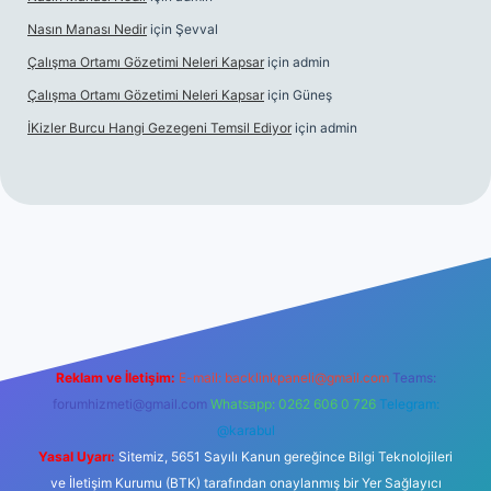
Nasın Manası Nedir
için
Şevval
Çalışma Ortamı Gözetimi Neleri Kapsar
için
admin
Çalışma Ortamı Gözetimi Neleri Kapsar
için
Güneş
İKizler Burcu Hangi Gezegeni Temsil Ediyor
için
admin
iriş
ilbet giriş
vdcasino giriş
betexper
Reklam ve İletişim:
E-mail:
backlinkpaneli@gmail.com
Teams:
forumhizmeti@gmail.com
Whatsapp: 0262 606 0 726
Telegram:
@karabul
Yasal Uyarı:
Sitemiz, 5651 Sayılı Kanun gereğince Bilgi Teknolojileri
ve İletişim Kurumu (BTK) tarafından onaylanmış bir Yer Sağlayıcı