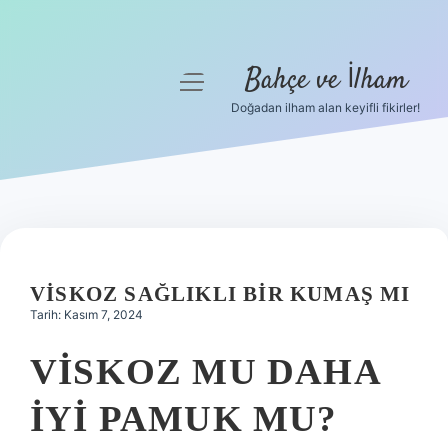
Bahçe ve İlham
menüyü
aç
Doğadan ilham alan keyifli fikirler!
Anasayfa
Gizlilik Politikası
Yasal Uyarı
Hakkımızda
VISKOZ SAĞLIKLI BIR KUMAŞ MI
Tarih: Kasım 7, 2024
VISKOZ MU DAHA
IYI PAMUK MU?