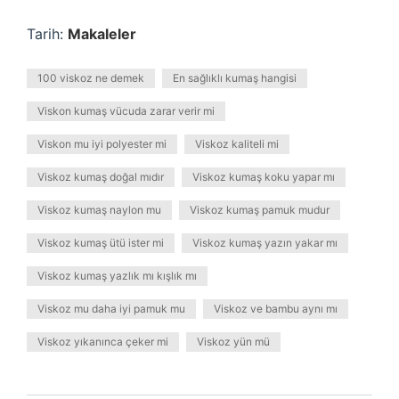
Tarih:
Makaleler
100 viskoz ne demek
En sağlıklı kumaş hangisi
Viskon kumaş vücuda zarar verir mi
Viskon mu iyi polyester mi
Viskoz kaliteli mi
Viskoz kumaş doğal mıdır
Viskoz kumaş koku yapar mı
Viskoz kumaş naylon mu
Viskoz kumaş pamuk mudur
Viskoz kumaş ütü ister mi
Viskoz kumaş yazın yakar mı
Viskoz kumaş yazlık mı kışlık mı
Viskoz mu daha iyi pamuk mu
Viskoz ve bambu aynı mı
Viskoz yıkanınca çeker mi
Viskoz yün mü