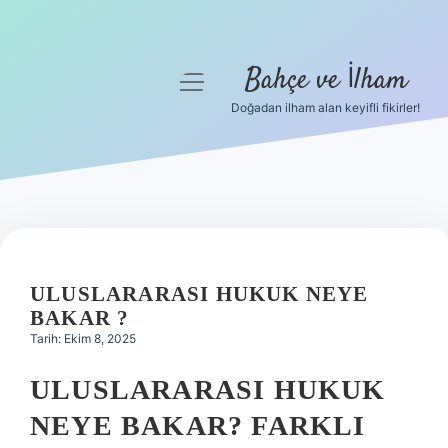
Bahçe ve İlham
menüyü
aç
Doğadan ilham alan keyifli fikirler!
Anasayfa
Gizlilik Politikası
Yasal Uyarı
Hakkımızda
ULUSLARARASI HUKUK NEYE
BAKAR ?
Tarih: Ekim 8, 2025
ULUSLARARASI HUKUK
NEYE BAKAR? FARKLI