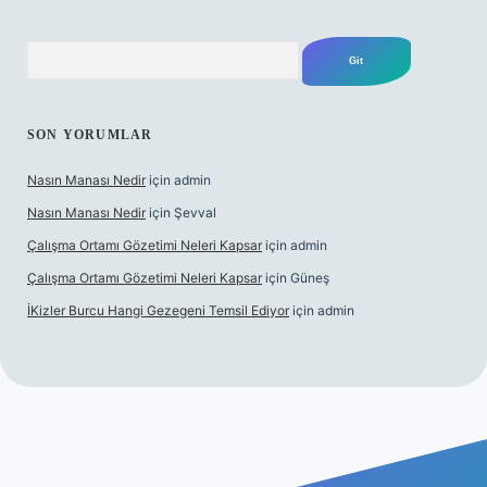
Arama
SON YORUMLAR
Nasın Manası Nedir
için
admin
Nasın Manası Nedir
için
Şevval
Çalışma Ortamı Gözetimi Neleri Kapsar
için
admin
Çalışma Ortamı Gözetimi Neleri Kapsar
için
Güneş
İKizler Burcu Hangi Gezegeni Temsil Ediyor
için
admin
eni giriş
ilbet giriş
vdcasino giriş
betexper