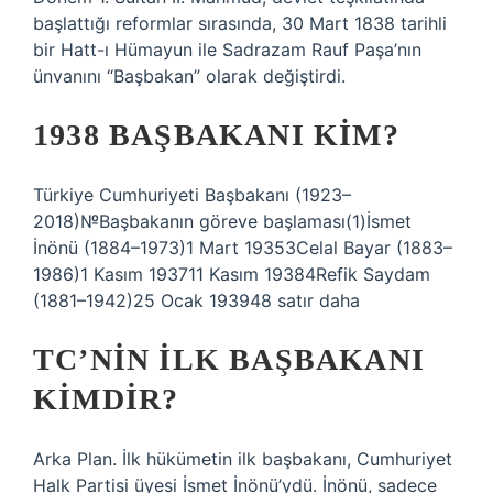
başlattığı reformlar sırasında, 30 Mart 1838 tarihli
bir Hatt-ı Hümayun ile Sadrazam Rauf Paşa’nın
ünvanını “Başbakan” olarak değiştirdi.
1938 BAŞBAKANI KIM?
Türkiye Cumhuriyeti Başbakanı (1923–
2018)№Başbakanın göreve başlaması(1)İsmet
İnönü (1884–1973)1 Mart 19353Celal Bayar (1883–
1986)1 Kasım 193711 Kasım 19384Refik Saydam
(1881–1942)25 Ocak 193948 satır daha
TC’NIN ILK BAŞBAKANI
KIMDIR?
Arka Plan. İlk hükümetin ilk başbakanı, Cumhuriyet
Halk Partisi üyesi İsmet İnönü’ydü. İnönü, sadece