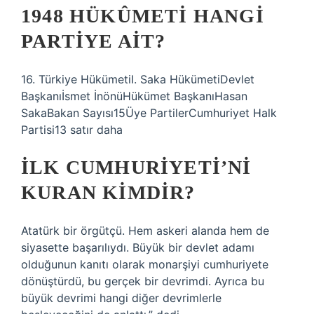
1948 HÜKÛMETI HANGI
PARTIYE AIT?
16. Türkiye HükümetiI. Saka HükümetiDevlet
Başkanıİsmet İnönüHükümet BaşkanıHasan
SakaBakan Sayısı15Üye PartilerCumhuriyet Halk
Partisi13 satır daha
İLK CUMHURIYETI’NI
KURAN KIMDIR?
Atatürk bir örgütçü. Hem askeri alanda hem de
siyasette başarılıydı. Büyük bir devlet adamı
olduğunun kanıtı olarak monarşiyi cumhuriyete
dönüştürdü, bu gerçek bir devrimdi. Ayrıca bu
büyük devrimi hangi diğer devrimlerle