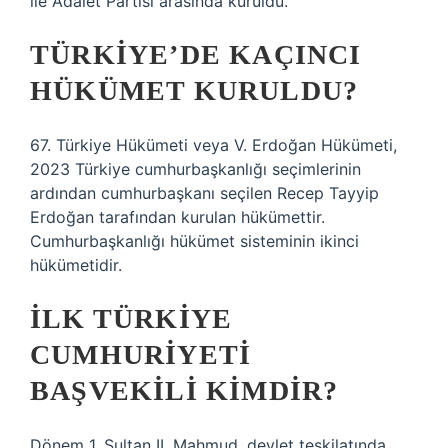
ile Adalet Partisi arasında kuruldu.
TÜRKIYE’DE KAÇINCI
HÜKÜMET KURULDU?
67. Türkiye Hükümeti veya V. Erdoğan Hükümeti,
2023 Türkiye cumhurbaşkanlığı seçimlerinin
ardından cumhurbaşkanı seçilen Recep Tayyip
Erdoğan tarafından kurulan hükümettir.
Cumhurbaşkanlığı hükümet sisteminin ikinci
hükümetidir.
İLK TÜRKIYE
CUMHURIYETI
BAŞVEKILI KIMDIR?
Dönem 1. Sultan II. Mahmud, devlet teşkilatında