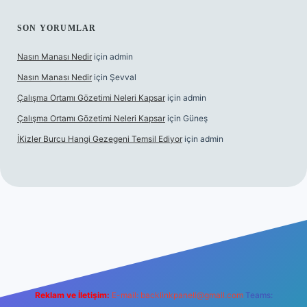
SON YORUMLAR
Nasın Manası Nedir
için
admin
Nasın Manası Nedir
için
Şevval
Çalışma Ortamı Gözetimi Neleri Kapsar
için
admin
Çalışma Ortamı Gözetimi Neleri Kapsar
için
Güneş
İKizler Burcu Hangi Gezegeni Temsil Ediyor
için
admin
giriş
ilbet giriş
vdcasino giriş
betexper
Reklam ve İletişim:
E-mail:
backlinkpaneli@gmail.com
Teams: