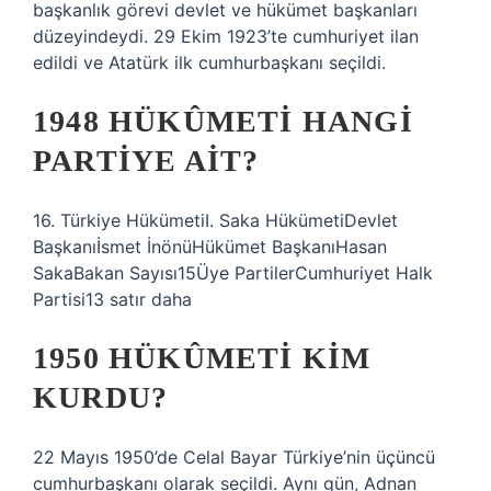
başkanlık görevi devlet ve hükümet başkanları
düzeyindeydi. 29 Ekim 1923’te cumhuriyet ilan
edildi ve Atatürk ilk cumhurbaşkanı seçildi.
1948 HÜKÛMETI HANGI
PARTIYE AIT?
16. Türkiye HükümetiI. Saka HükümetiDevlet
Başkanıİsmet İnönüHükümet BaşkanıHasan
SakaBakan Sayısı15Üye PartilerCumhuriyet Halk
Partisi13 satır daha
1950 HÜKÛMETI KIM
KURDU?
22 Mayıs 1950’de Celal Bayar Türkiye’nin üçüncü
cumhurbaşkanı olarak seçildi. Aynı gün, Adnan