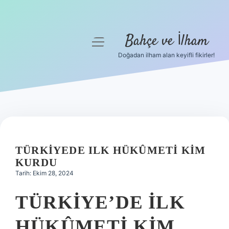
Bahçe ve İlham
menüyü
aç
Doğadan ilham alan keyifli fikirler!
Anasayfa
Gizlilik Politikası
Yasal Uyarı
Hakkımızda
TÜRKIYEDE ILK HÜKÛMETI KIM
KURDU
Tarih: Ekim 28, 2024
TÜRKIYE’DE ILK
HÜKÛMETI KIM