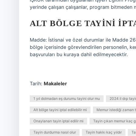
yerinde çalışan çalışanlar, program bitmeden m
ALT BÖLGE TAYINI IPT
Madde: İstisnai ve özel durumlar ile Madde 26
bölge içerisinde görevlendirilen personelin, ke
başvuruları bu kuraya dahil edilmeyecektir.
Tarih:
Makaleler
1 yıl dolmadan eş durumu tayini olur mu
2024 il dışı tayi
Alt bölge tayini iptal edilebilir mi
Memur istediği zaman ta
Onaylanan tayin iptal edilir mi
Tayin çıkan memur kaç gü
Tayin durdurma nasıl olur
Tayin hakkı kaç yıldır
Ta