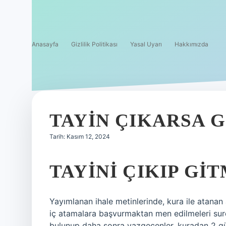
Anasayfa
Gizlilik Politikası
Yasal Uyarı
Hakkımızda
TAYIN ÇIKARSA 
Tarih: Kasım 12, 2024
TAYINI ÇIKIP GI
Yayımlanan ihale metinlerinde, kura ile atanan
iç atamalara başvurmaktan men edilmeleri suret
bulunup daha sonra vazgeçenler, kuradan 2 gün