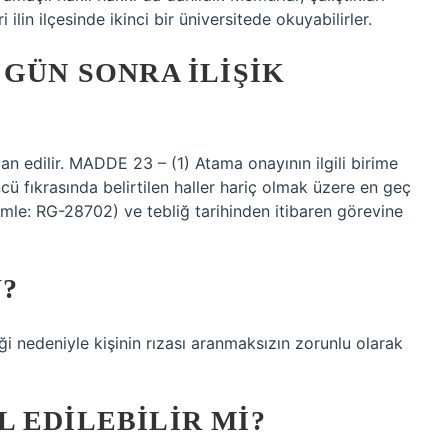
ilin ilçesinde ikinci bir üniversitede okuyabilirler.
 GÜN SONRA ILIŞIK
lan edilir. MADDE 23 – (1) Atama onayının ilgili birime
ü fıkrasında belirtilen haller hariç olmak üzere en geç
 cümle: RG-28702) ve tebliğ tarihinden itibaren görevine
?
ği nedeniyle kişinin rızası aranmaksızın zorunlu olarak
AL EDILEBILIR MI?