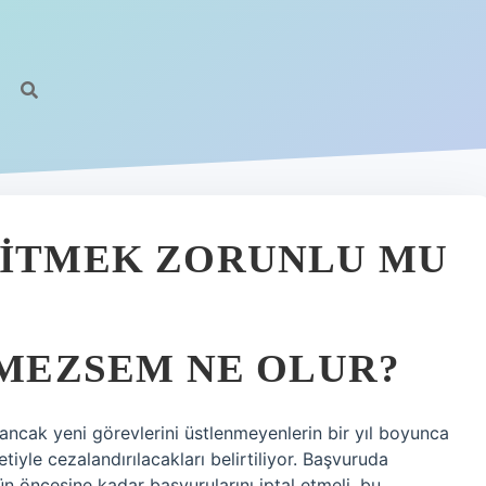
GITMEK ZORUNLU MU
TMEZSEM NE OLUR?
 ancak yeni görevlerini üstlenmeyenlerin bir yıl boyunca
iyle cezalandırılacakları belirtiliyor. Başvuruda
 öncesine kadar başvurularını iptal etmeli, bu