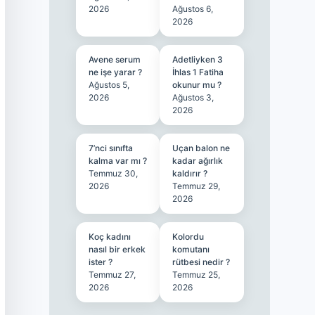
2026
Ağustos 6,
2026
Avene serum
Adetliyken 3
ne işe yarar ?
İhlas 1 Fatiha
Ağustos 5,
okunur mu ?
2026
Ağustos 3,
2026
7’nci sınıfta
Uçan balon ne
kalma var mı ?
kadar ağırlık
Temmuz 30,
kaldırır ?
2026
Temmuz 29,
2026
Koç kadını
Kolordu
nasıl bir erkek
komutanı
ister ?
rütbesi nedir ?
Temmuz 27,
Temmuz 25,
2026
2026