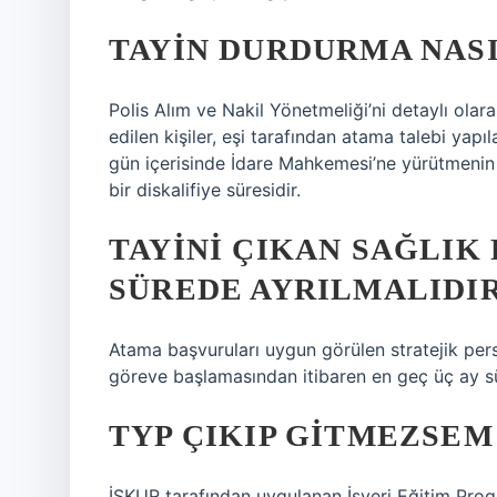
TAYIN DURDURMA NAS
Polis Alım ve Nakil Yönetmeliği’ni detaylı olar
edilen kişiler, eşi tarafından atama talebi yapıl
gün içerisinde İdare Mahkemesi’ne yürütmenin d
bir diskalifiye süresidir.
TAYINI ÇIKAN SAĞLIK
SÜREDE AYRILMALIDI
Atama başvuruları uygun görülen stratejik perso
göreve başlamasından itibaren en geç üç ay sür
TYP ÇIKIP GITMEZSEM
İŞKUR tarafından uygulanan İşyeri Eğitim Pro