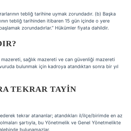
rarlarının tebliğ tarihine uymak zorundadır. (b) Başka
ının tebliğ tarihinden itibaren 15 gün içinde o yere
başlamak zorundadırlar.” Hükümler fiyata dahildir.
DIR?
mazereti, sağlık mazereti ve can güvenliği mazereti
şvuruda bulunmak için kadroya atandıktan sonra bir yıl
RA TEKRAR TAYIN
 ederek tekrar atananlar; atandıkları il/ilçe/birimde en az
ış olmaları şartıyla, bu Yönetmelik ve Genel Yönetmelikte
alebinde bulunamazlar.