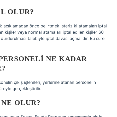
IL OLUR?
ak açıklamadan önce belirtmek isteriz ki atamaları iptal
an kişiler veya normal atamaları iptal edilen kişiler 60
urdurulması talebiyle iptal davası açmalıdır. Bu süre
 PERSONELI NE KADAR
R?
nelin çıkış işlemleri, yerlerine atanan personelin
eyle gerçekleştirilir.
 NE OLUR?
gramı veya Sosyal Fayda Programı kapsamında bir iş