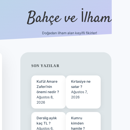
Bahçe ve İlham
Doğadan ilham alan keyifli fikirler!
ilbet yeni giri
SIDEBAR
SON YAZILAR
Kut’ül Amare
Kırtasiye ne
Zaferi’nin
satar ?
önemi nedir ?
Ağustos 7,
Ağustos 8,
2026
2026
Derslig aylık
Kumru
kaç TL ?
kimden
Ağustos 6,
hamile ?