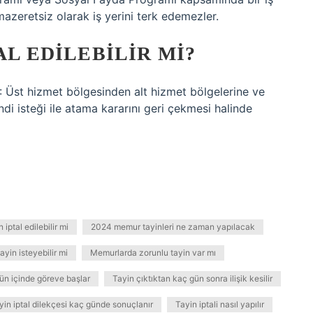
azeretsiz olarak iş yerini terk edemezler.
AL EDILEBILIR MI?
: Üst hizmet bölgesinden alt hizmet bölgelerine ve
ndi isteği ile atama kararını geri çekmesi halinde
n iptal edilebilir mi
2024 memur tayinleri ne zaman yapılacak
yin isteyebilir mi
Memurlarda zorunlu tayin var mı
n içinde göreve başlar
Tayin çıktıktan kaç gün sonra ilişik kesilir
yin iptal dilekçesi kaç günde sonuçlanır
Tayin iptali nasıl yapılır