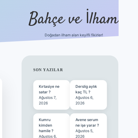
Bahçe ve İlham
Doğadan ilham alan keyifli fikirler!
ilbet yen
SIDEBAR
SON YAZILAR
Kırtasiye ne
Derslig aylık
satar ?
kaç TL ?
Ağustos 7,
Ağustos 6,
2026
2026
Kumru
Avene serum
kimden
ne işe yarar ?
hamile ?
Ağustos 5,
Ağustos 6,
2026