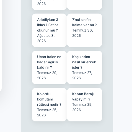
2026
Adetliyken 3
7’nci sınıfta
İhlas 1 Fatiha
kalma var mı ?
okunur mu ?
Temmuz 30,
Ağustos 3,
2026
2026
Uçan balon ne
Koç kadını
kadar ağırlık
nasıl bir erkek
kaldırır ?
ister ?
Temmuz 29,
Temmuz 27,
2026
2026
Kolordu
Keban Barajı
komutanı
yapay mı ?
rütbesi nedir ?
Temmuz 25,
Temmuz 25,
2026
2026