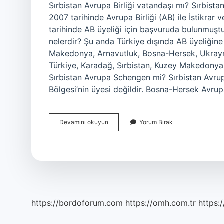
Sırbistan Avrupa Birliği vatandaşı mı? Sırbista
2007 tarihinde Avrupa Birliği (AB) ile İstikrar
tarihinde AB üyeliği için başvuruda bulunmuştur
nelerdir? Şu anda Türkiye dışında AB üyeliğine
Makedonya, Arnavutluk, Bosna-Hersek, Ukrayn
Türkiye, Karadağ, Sırbistan, Kuzey Makedonya 
Sırbistan Avrupa Schengen mi? Sırbistan Avru
Bölgesi’nin üyesi değildir. Bosna-Hersek Avru
Sırbistan
Devamını okuyun
Yorum Bırak
Avrupa
Birligine
Ne
Zaman
Girecek
https://bordoforum.com
https://omh.com.tr
https:/