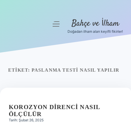
Bahçe ve İlham
menüyü
aç
Doğadan ilham alan keyifli fikirler!
Anasayfa
Gizlilik Politikası
Yasal Uyarı
ETIKET:
PASLANMA TESTI NASIL YAPILIR
Hakkımızda
KOROZYON DIRENCI NASIL
ÖLÇÜLÜR
Tarih: Şubat 26, 2025