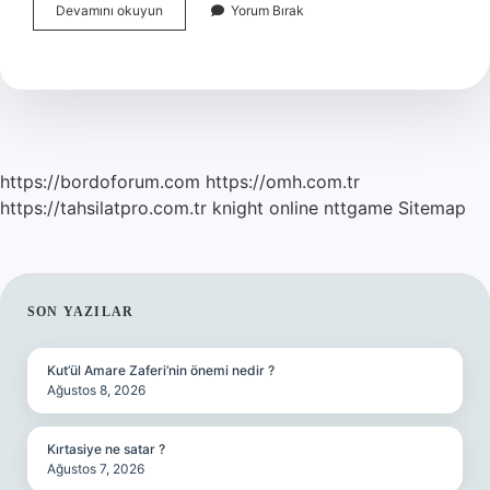
Korozyon
Devamını okuyun
Yorum Bırak
Direnci
Nasıl
Ölçülür
https://bordoforum.com
https://omh.com.tr
https://tahsilatpro.com.tr
knight online
nttgame
Sitemap
SIDEBAR
SON YAZILAR
Kut’ül Amare Zaferi’nin önemi nedir ?
Ağustos 8, 2026
Kırtasiye ne satar ?
Ağustos 7, 2026