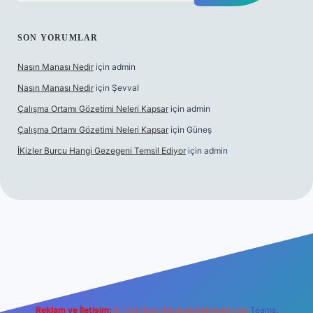
SON YORUMLAR
Nasın Manası Nedir
için
admin
Nasın Manası Nedir
için
Şevval
Çalışma Ortamı Gözetimi Neleri Kapsar
için
admin
Çalışma Ortamı Gözetimi Neleri Kapsar
için
Güneş
İKizler Burcu Hangi Gezegeni Temsil Ediyor
için
admin
r
Reklam ve İletişim:
E-mail:
backlinkpaneli@gmail.com
Teams: