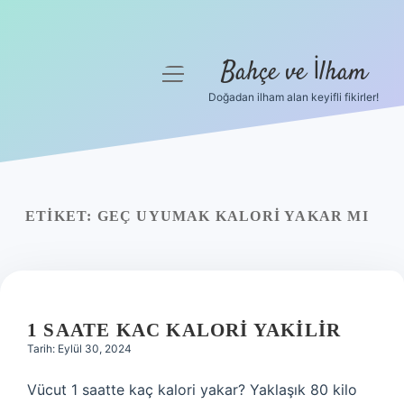
Bahçe ve İlham
menüyü
aç
Doğadan ilham alan keyifli fikirler!
Anasayfa
Gizlilik Politikası
Yasal Uyarı
ETIKET:
GEÇ UYUMAK KALORI YAKAR MI
Hakkımızda
1 SAATE KAC KALORI YAKILIR
Tarih: Eylül 30, 2024
Vücut 1 saatte kaç kalori yakar? Yaklaşık 80 kilo