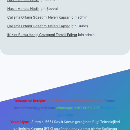
Nasın Manası Nedir
için
Şevval
Çalışma Ortamı Gözetimi Neleri Kapsar
için
admin
Çalışma Ortamı Gözetimi Neleri Kapsar
için
Güneş
İKizler Burcu Hangi Gezegeni Temsil Ediyor
için
admin
er
Reklam ve İletişim:
E-mail:
backlinkpaneli@gmail.com
Teams:
forumhizmeti@gmail.com
Whatsapp: 0262 606 0 726
Telegram:
@karabul
Yasal Uyarı:
Sitemiz, 5651 Sayılı Kanun gereğince Bilgi Teknolojileri
ve İletişim Kurumu (BTK) tarafından onaylanmış bir Yer Sağlayıcı