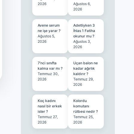
2026
Ağustos 6,
2026
Avene serum
Adetliyken 3
ne işe yarar ?
İhlas 1 Fatiha
Ağustos 5,
okunur mu ?
2026
Ağustos 3,
2026
7’nci sınıfta
Uçan balon ne
kalma var mı ?
kadar ağırlık
Temmuz 30,
kaldırır ?
2026
Temmuz 29,
2026
Koç kadını
Kolordu
nasıl bir erkek
komutanı
ister ?
rütbesi nedir ?
Temmuz 27,
Temmuz 25,
2026
2026