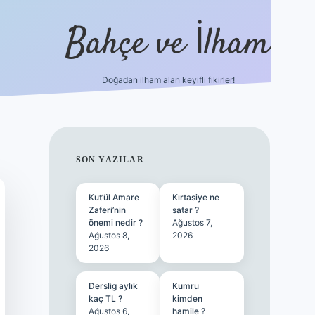
Bahçe ve İlham
Doğadan ilham alan keyifli fikirler!
ilbet yeni giriş
ilbet giriş
vdcasino giriş
betexper
SIDEBAR
SON YAZILAR
Kut’ül Amare
Kırtasiye ne
Zaferi’nin
satar ?
önemi nedir ?
Ağustos 7,
Ağustos 8,
2026
2026
Derslig aylık
Kumru
kaç TL ?
kimden
Ağustos 6,
hamile ?