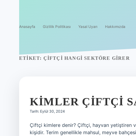
Anasayfa
Gizlilik Politikası
Yasal Uyarı
Hakkımızda
ETIKET:
ÇIFTÇI HANGI SEKTÖRE GIRER
KIMLER ÇIFTÇI S
Tarih: Eylül 30, 2024
Çiftçi kimlere denir? Çiftçi, hayvan yetiştire
kişidir. Terim genellikle mahsul, meyve bahçe