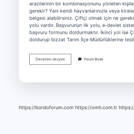
arazilerinin bir kombinasyonunu yöneten kişiler 
gerekir? Yani kendi hayvanlarınızla veya kiraladı
belgesi alabilirsiniz. Çiftçi olmak için ne gere
yolu vardır. Başvurunun ilk yolu, e-devlet siste
başvuru formunu doldurmaktır. İkinci yol ise Ç
doldurup bizzat Tarım İlçe Müdürlüklerine tes
Kimler
Devamını okuyun
Yorum Bırak
Çiftçi
Sayılır
https://bordoforum.com
https://omh.com.tr
https:/