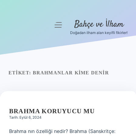
Bahçe ve İlham
menüyü
aç
Doğadan ilham alan keyifli fikirler!
Anasayfa
Gizlilik Politikası
Yasal Uyarı
ETIKET:
BRAHMANLAR KIME DENIR
Hakkımızda
BRAHMA KORUYUCU MU
Tarih: Eylül 6, 2024
Brahma nın özelliği nedir? Brahma (Sanskritçe: