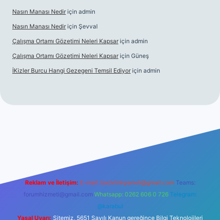
Nasın Manası Nedir
için
admin
Nasın Manası Nedir
için
Şevval
Çalışma Ortamı Gözetimi Neleri Kapsar
için
admin
Çalışma Ortamı Gözetimi Neleri Kapsar
için
Güneş
İKizler Burcu Hangi Gezegeni Temsil Ediyor
için
admin
er
Reklam ve İletişim:
E-mail:
backlinkpaneli@gmail.com
Teams:
forumhizmeti@gmail.com
Whatsapp: 0262 606 0 726
Telegram:
@karabul
Yasal Uyarı:
Sitemiz, 5651 Sayılı Kanun gereğince Bilgi Teknolojileri