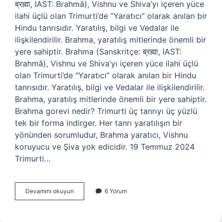
ब्रह्मा, IAST: Brahmā), Vishnu ve Shiva’yı içeren yüce
ilahi üçlü olan Trimurti’de “Yaratıcı” olarak anılan bir
Hindu tanrısıdır. Yaratılış, bilgi ve Vedalar ile
ilişkilendirilir. Brahma, yaratılış mitlerinde önemli bir
yere sahiptir. Brahma (Sanskritçe: ब्रह्मा, IAST:
Brahmā), Vishnu ve Shiva’yı içeren yüce ilahi üçlü
olan Trimurti’de “Yaratıcı” olarak anılan bir Hindu
tanrısıdır. Yaratılış, bilgi ve Vedalar ile ilişkilendirilir.
Brahma, yaratılış mitlerinde önemli bir yere sahiptir.
Brahma gorevi nedir? Trimurti üç tanrıyı üç yüzlü
tek bir forma indirger. Her tanrı yaratılışın bir
yönünden sorumludur, Brahma yaratıcı, Vishnu
koruyucu ve Şiva yok edicidir. 19 Temmuz 2024
Trimurti…
Brahma
Devamını okuyun
6 Yorum
Koruyucu
Mu