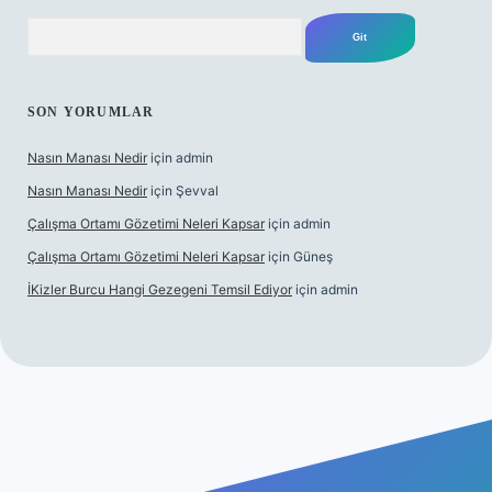
Arama
SON YORUMLAR
Nasın Manası Nedir
için
admin
Nasın Manası Nedir
için
Şevval
Çalışma Ortamı Gözetimi Neleri Kapsar
için
admin
Çalışma Ortamı Gözetimi Neleri Kapsar
için
Güneş
İKizler Burcu Hangi Gezegeni Temsil Ediyor
için
admin
per