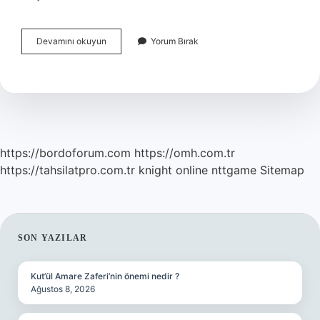
Arkeoloji
Devamını okuyun
Yorum Bırak
Hayatımızı
Nasıl
Etkiler
https://bordoforum.com
https://omh.com.tr
https://tahsilatpro.com.tr
knight online
nttgame
Sitemap
SIDEBAR
SON YAZILAR
Kut’ül Amare Zaferi’nin önemi nedir ?
Ağustos 8, 2026