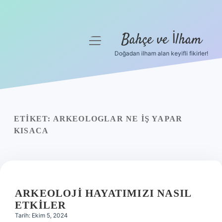
Bahçe ve İlham
menüyü
aç
Doğadan ilham alan keyifli fikirler!
Anasayfa
Gizlilik Politikası
Yasal Uyarı
ETIKET:
ARKEOLOGLAR NE IŞ YAPAR
KISACA
Hakkımızda
ARKEOLOJI HAYATIMIZI NASIL
ETKILER
Tarih: Ekim 5, 2024