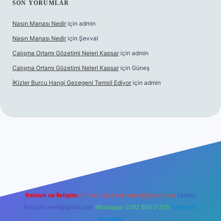
SON YORUMLAR
Nasın Manası Nedir
için
admin
Nasın Manası Nedir
için
Şevval
Çalışma Ortamı Gözetimi Neleri Kapsar
için
admin
Çalışma Ortamı Gözetimi Neleri Kapsar
için
Güneş
İKizler Burcu Hangi Gezegeni Temsil Ediyor
için
admin
er
Reklam ve İletişim:
E-mail:
backlinkpaneli@gmail.com
Teams:
forumhizmeti@gmail.com
Whatsapp: 0262 606 0 726
Telegram:
@karabul