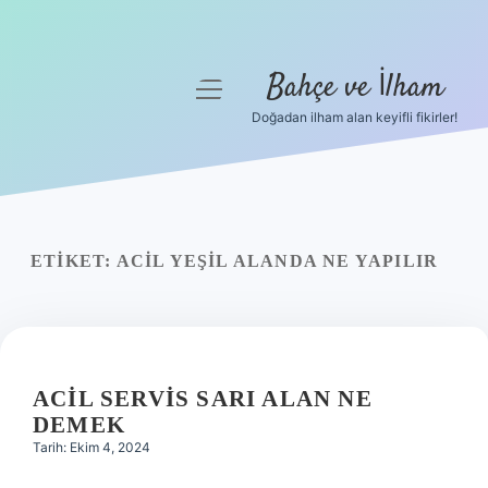
Bahçe ve İlham
menüyü
aç
Doğadan ilham alan keyifli fikirler!
Anasayfa
Gizlilik Politikası
Yasal Uyarı
ETIKET:
ACIL YEŞIL ALANDA NE YAPILIR
Hakkımızda
ACIL SERVIS SARI ALAN NE
DEMEK
Tarih: Ekim 4, 2024