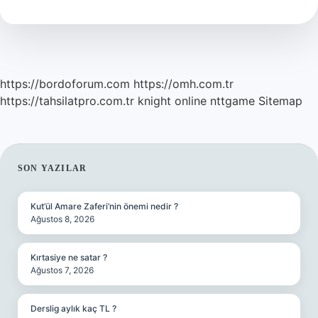
Alan
Ne
Demek
https://bordoforum.com
https://omh.com.tr
https://tahsilatpro.com.tr
knight online
nttgame
Sitemap
SIDEBAR
SON YAZILAR
Kut’ül Amare Zaferi’nin önemi nedir ?
Ağustos 8, 2026
Kırtasiye ne satar ?
Ağustos 7, 2026
Derslig aylık kaç TL ?