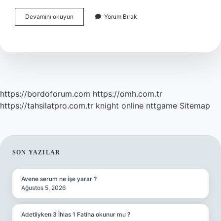
Bebek
Devamını okuyun
Yorum Bırak
Biberonu
Ne
Zaman
Unutur
https://bordoforum.com
https://omh.com.tr
https://tahsilatpro.com.tr
knight online
nttgame
Sitemap
SIDEBAR
SON YAZILAR
Avene serum ne işe yarar ?
Ağustos 5, 2026
Adetliyken 3 İhlas 1 Fatiha okunur mu ?