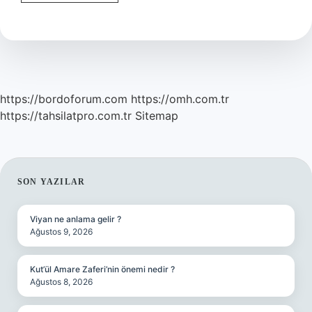
Sigorta
Ücreti
Ne
Kadar
https://bordoforum.com
https://omh.com.tr
https://tahsilatpro.com.tr
Sitemap
SIDEBAR
SON YAZILAR
Viyan ne anlama gelir ?
Ağustos 9, 2026
Kut’ül Amare Zaferi’nin önemi nedir ?
Ağustos 8, 2026