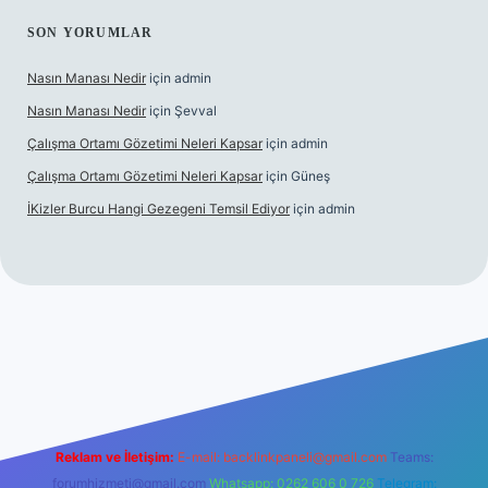
SON YORUMLAR
Nasın Manası Nedir
için
admin
Nasın Manası Nedir
için
Şevval
Çalışma Ortamı Gözetimi Neleri Kapsar
için
admin
Çalışma Ortamı Gözetimi Neleri Kapsar
için
Güneş
İKizler Burcu Hangi Gezegeni Temsil Ediyor
için
admin
er
Reklam ve İletişim:
E-mail:
backlinkpaneli@gmail.com
Teams:
forumhizmeti@gmail.com
Whatsapp: 0262 606 0 726
Telegram: