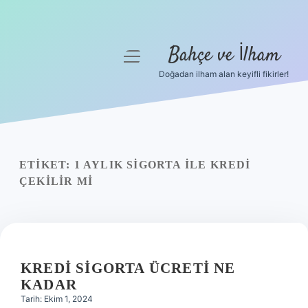
Bahçe ve İlham
menüyü
aç
Doğadan ilham alan keyifli fikirler!
Anasayfa
Gizlilik Politikası
Yasal Uyarı
ETIKET:
1 AYLIK SIGORTA ILE KREDI
ÇEKILIR MI
Hakkımızda
KREDI SIGORTA ÜCRETI NE
KADAR
Tarih: Ekim 1, 2024