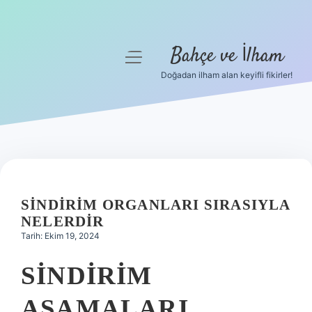
Bahçe ve İlham
menüyü
aç
Doğadan ilham alan keyifli fikirler!
Anasayfa
Gizlilik Politikası
Yasal Uyarı
Hakkımızda
SINDIRIM ORGANLARI SIRASIYLA
NELERDIR
Tarih: Ekim 19, 2024
SINDIRIM
AŞAMALARI