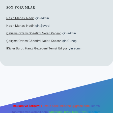
SON YORUMLAR
Nasın Manası Nedir
için
admin
Nasın Manası Nedir
için
Şevval
Çalışma Ortamı Gözetimi Neleri Kapsar
için
admin
Çalışma Ortamı Gözetimi Neleri Kapsar
için
Güneş
İKizler Burcu Hangi Gezegeni Temsil Ediyor
için
admin
giriş
ilbet giriş
vdcasino giriş
betexper
Reklam ve İletişim:
E-mail:
backlinkpaneli@gmail.com
Teams:
forumhizmeti@gmail.com
Whatsapp: 0262 606 0 726
Telegram: