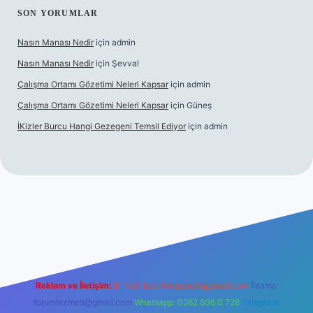
SON YORUMLAR
Nasın Manası Nedir
için
admin
Nasın Manası Nedir
için
Şevval
Çalışma Ortamı Gözetimi Neleri Kapsar
için
admin
Çalışma Ortamı Gözetimi Neleri Kapsar
için
Güneş
İKizler Burcu Hangi Gezegeni Temsil Ediyor
için
admin
giriş
ilbet giriş
vdcasino giriş
betexper
Reklam ve İletişim:
E-mail:
backlinkpaneli@gmail.com
Teams:
forumhizmeti@gmail.com
Whatsapp: 0262 606 0 726
Telegram: