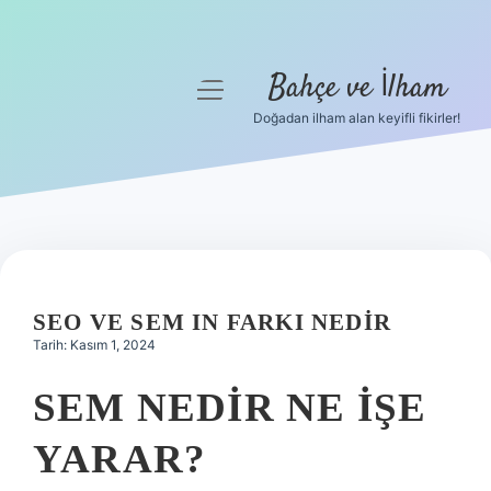
Bahçe ve İlham
menüyü
aç
Doğadan ilham alan keyifli fikirler!
Anasayfa
Gizlilik Politikası
Yasal Uyarı
Hakkımızda
SEO VE SEM IN FARKI NEDIR
Tarih: Kasım 1, 2024
SEM NEDIR NE IŞE
YARAR?