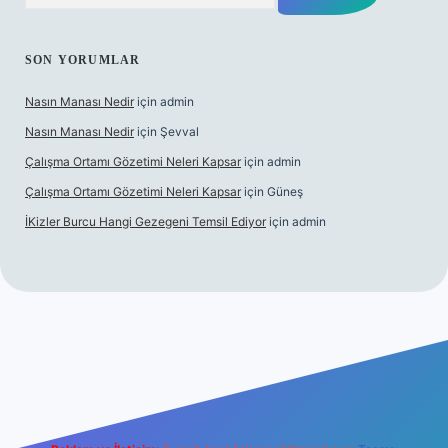
SON YORUMLAR
Nasın Manası Nedir
için
admin
Nasın Manası Nedir
için
Şevval
Çalışma Ortamı Gözetimi Neleri Kapsar
için
admin
Çalışma Ortamı Gözetimi Neleri Kapsar
için
Güneş
İKizler Burcu Hangi Gezegeni Temsil Ediyor
için
admin
riş
ilbet giriş
vdcasino giriş
betexper