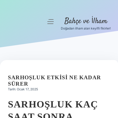
Bahçe ve İlham
menüyü
aç
Doğadan ilham alan keyifli fikirler!
Anasayfa
Gizlilik Politikası
Yasal Uyarı
Hakkımızda
SARHOŞLUK ETKISI NE KADAR
SÜRER
Tarih: Ocak 17, 2025
SARHOŞLUK KAÇ
SAAT SONRA