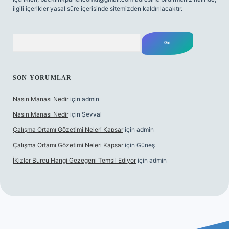
ilgili içerikler yasal süre içerisinde sitemizden kaldırılacaktır.
Arama
SON YORUMLAR
Nasın Manası Nedir
için
admin
Nasın Manası Nedir
için
Şevval
Çalışma Ortamı Gözetimi Neleri Kapsar
için
admin
Çalışma Ortamı Gözetimi Neleri Kapsar
için
Güneş
İKizler Burcu Hangi Gezegeni Temsil Ediyor
için
admin
riş
ilbet giriş
vdcasino giriş
betexper