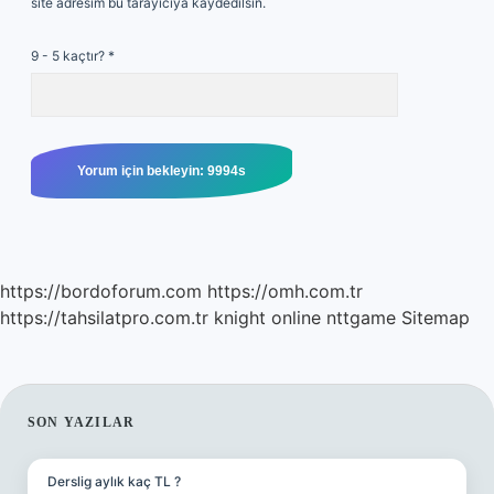
site adresim bu tarayıcıya kaydedilsin.
9 - 5 kaçtır?
*
https://bordoforum.com
https://omh.com.tr
https://tahsilatpro.com.tr
knight online
nttgame
Sitemap
SIDEBAR
SON YAZILAR
Derslig aylık kaç TL ?