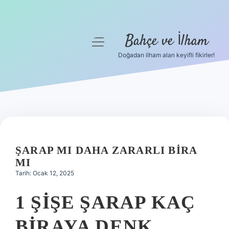
Bahçe ve İlham
menüyü
aç
Doğadan ilham alan keyifli fikirler!
Anasayfa
Gizlilik Politikası
Yasal Uyarı
Hakkımızda
ŞARAP MI DAHA ZARARLI BIRA
MI
Tarih: Ocak 12, 2025
1 ŞIŞE ŞARAP KAÇ
BIRAYA DENK