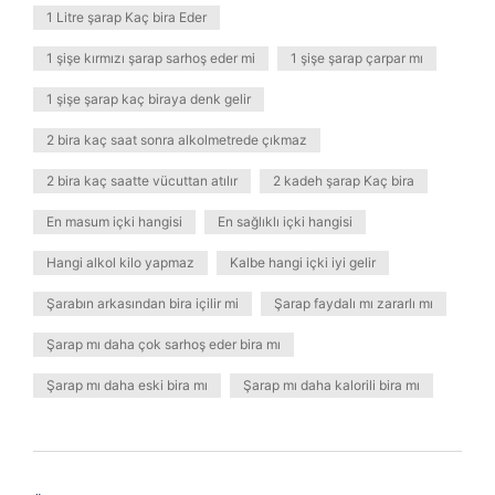
1 Litre şarap Kaç bira Eder
1 şişe kırmızı şarap sarhoş eder mi
1 şişe şarap çarpar mı
1 şişe şarap kaç biraya denk gelir
2 bira kaç saat sonra alkolmetrede çıkmaz
2 bira kaç saatte vücuttan atılır
2 kadeh şarap Kaç bira
En masum içki hangisi
En sağlıklı içki hangisi
Hangi alkol kilo yapmaz
Kalbe hangi içki iyi gelir
Şarabın arkasından bira içilir mi
Şarap faydalı mı zararlı mı
Şarap mı daha çok sarhoş eder bira mı
Şarap mı daha eski bira mı
Şarap mı daha kalorili bira mı