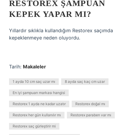
RESTOREX ŞAMPUAN
KEPEK YAPAR MI?
Yıllardır sıklıkla kullandığım Restorex saçımda
kepeklenmeye neden oluyordu.
Tarih:
Makaleler
1 ayda 10 cm saç uzar mı
8 ayda saç kaç cm uzar
En iyi şampuan markası hangisi
Restorex 1 ayda ne kadar uzatır
Restorex doğal mı
Restorex her gün kullanılır mı
Restorex paraben var mı
Restorex saç gürleştirir mi