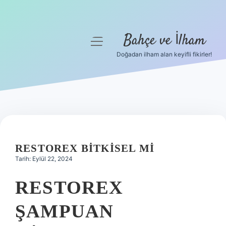
Bahçe ve İlham
menüyü
aç
Doğadan ilham alan keyifli fikirler!
Anasayfa
Gizlilik Politikası
Yasal Uyarı
Hakkımızda
RESTOREX BITKISEL MI
Tarih: Eylül 22, 2024
RESTOREX
ŞAMPUAN