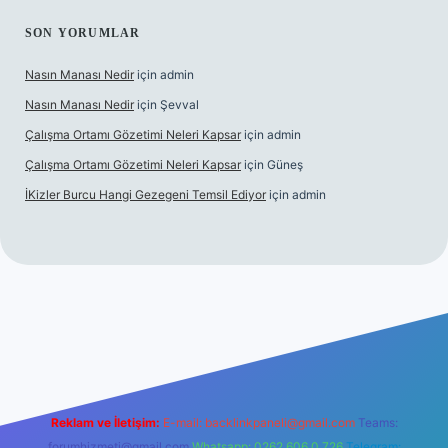
SON YORUMLAR
Nasın Manası Nedir
için
admin
Nasın Manası Nedir
için
Şevval
Çalışma Ortamı Gözetimi Neleri Kapsar
için
admin
Çalışma Ortamı Gözetimi Neleri Kapsar
için
Güneş
İKizler Burcu Hangi Gezegeni Temsil Ediyor
için
admin
iriş
ilbet giriş
vdcasino giriş
betexper
Reklam ve İletişim:
E-mail:
backlinkpaneli@gmail.com
Teams:
forumhizmeti@gmail.com
Whatsapp: 0262 606 0 726
Telegram: