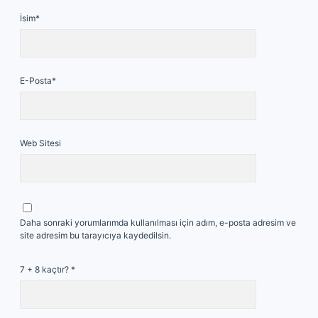
İsim*
E-Posta*
Web Sitesi
Daha sonraki yorumlarımda kullanılması için adım, e-posta adresim ve
site adresim bu tarayıcıya kaydedilsin.
7 + 8 kaçtır?
*