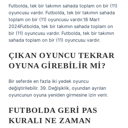
Futbolda, tek bir takımın sahada toplam on bir (11)
oyuncusu vardır. Futbolda, tek bir takımın sahada
toplam on bir (11) oyuncusu vardır.18 Mart
2024Futbolda, tek bir takımın sahada toplam on
bir (11) oyuncusu vardır. Futbolda, tek bir takımın
sahada toplam on bir (11) oyuncusu vardır.
ÇIKAN OYUNCU TEKRAR
OYUNA GIREBILIR MI?
Bir seferde en fazla iki yedek oyuncu
değiştirilebilir. 39. Değişiklik, oyundan ayrılan
oyuncunun oyuna yeniden girmesine izin verir.
FUTBOLDA GERI PAS
KURALI NE ZAMAN