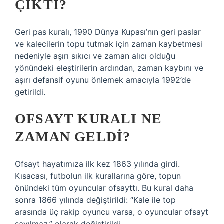
ÇIKTI?
Geri pas kuralı, 1990 Dünya Kupası’nın geri paslar
ve kalecilerin topu tutmak için zaman kaybetmesi
nedeniyle aşırı sıkıcı ve zaman alıcı olduğu
yönündeki eleştirilerin ardından, zaman kaybını ve
aşırı defansif oyunu önlemek amacıyla 1992’de
getirildi.
OFSAYT KURALI NE
ZAMAN GELDI?
Ofsayt hayatımıza ilk kez 1863 yılında girdi.
Kısacası, futbolun ilk kurallarına göre, topun
önündeki tüm oyuncular ofsayttı. Bu kural daha
sonra 1866 yılında değiştirildi: “Kale ile top
arasında üç rakip oyuncu varsa, o oyuncular ofsayt