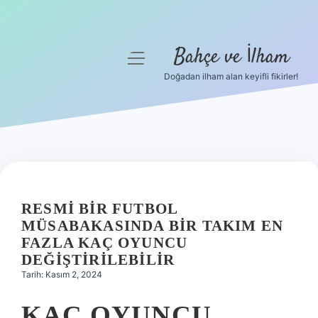
Bahçe ve İlham
menüyü
aç
Doğadan ilham alan keyifli fikirler!
Anasayfa
Gizlilik Politikası
Yasal Uyarı
Hakkımızda
RESMI BIR FUTBOL
MÜSABAKASINDA BIR TAKIM EN
FAZLA KAÇ OYUNCU
DEĞIŞTIRILEBILIR
Tarih: Kasım 2, 2024
KAÇ OYUNCU