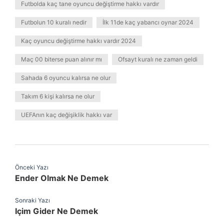
Futbolda kaç tane oyuncu değiştirme hakkı vardır
Futbolun 10 kuralı nedir
İlk 11de kaç yabancı oynar 2024
Kaç oyuncu değiştirme hakkı vardır 2024
Maç 00 biterse puan alınır mı
Ofsayt kuralı ne zaman geldi
Sahada 6 oyuncu kalırsa ne olur
Takım 6 kişi kalırsa ne olur
UEFAnın kaç değişiklik hakkı var
Önceki Yazı
Ender Olmak Ne Demek
Sonraki Yazı
Içim Gider Ne Demek