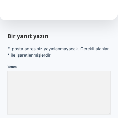
Bir yanıt yazın
E-posta adresiniz yayınlanmayacak.
Gerekli alanlar
*
ile işaretlenmişlerdir
Yorum