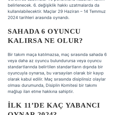
belirlenecek. 6. değişiklik hakkı uzatmalarda da
kullanılabilecektir. Maçlar 29 Haziran – 14 Temmuz
2024 tarihleri ​​arasında oynandı.
SAHADA 6 OYUNCU
KALIRSA NE OLUR?
Bir takım maça katılmazsa, maç sırasında sahada 6
veya daha az oyuncu bulundurursa veya oyuncu
standartlarında belirtilen standartların dışında bir
oyuncuyla oynarsa, bu varsayılan olarak bir kayıp
olarak kabul edilir. Maç sırasında disiplinsiz olaylar
olması durumunda, Disiplin Komitesi bir takımı
mağlup ilan etme hakkına sahiptir.
İLK 11’DE KAÇ YABANCI
OYNAR 2024?