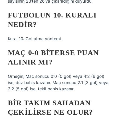
sayısının 23’ten 26’ya çıkarıldığını duyurdu.
FUTBOLUN 10. KURALI
NEDIR?
Kural 10: Gol atma yöntemi.
MAÇ 0-0 BITERSE PUAN
ALINIR MI?
Örneğin; Maç sonucu 0:0 (0 gol) veya 4:2 (6 gol)
ise, düz bahis kazanır. Maç sonucu 2:1 (3 gol) veya
3:2 (5 gol) ise, tekli bahis kazanır.
BIR TAKIM SAHADAN
ÇEKILIRSE NE OLUR?