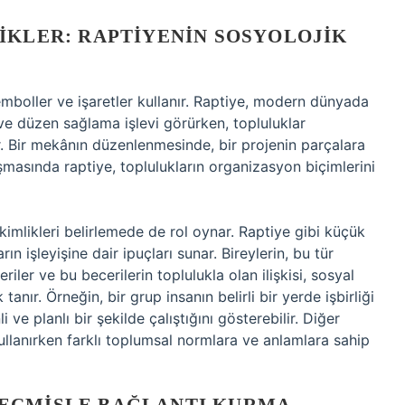
IKLER: RAPTIYENIN SOSYOLOJIK
semboller ve işaretler kullanır. Raptiye, modern dünyada
e ve düzen sağlama işlevi görürken, topluluklar
lir. Bir mekânın düzenlenmesinde, bir projenin parçalara
masında raptiye, toplulukların organizasyon biçimlerini
 kimlikleri belirlemede de rol oynar. Raptiye gibi küçük
ın işleyişine dair ipuçları sunar. Bireylerin, bu tür
riler ve bu becerilerin toplulukla olan ilişkisi, sosyal
anır. Örneğin, bir grup insanın belirli bir yerde işbirliği
ve planlı bir şekilde çalıştığını gösterebilir. Diğer
 kullanırken farklı toplumsal normlara ve anlamlara sahip