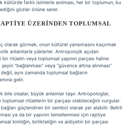
 kültürde farklı isimlerle anılması, her bir toplumun, bu
lediğini gözler önüne serer.
RAPTIYE ÜZERINDEN TOPLUMSAL
aç olarak görmek, onun kültürel yansımasını kaçırmak
lik anlamlarla yüklerler. Antropolojik açıdan
li bir ritüelin veya toplumsal yapının parçası haline
ir şeyin “bağlanması” veya “güvence altına alınması”
ma değil, aynı zamanda toplumsal bağların
amına gelir.
k bile olsalar, büyük anlamlar taşır. Antropologlar,
toplumsal ritüellerin bir parçası olabileceğini vurgular.
ağları güçlendiren bir sembol olarak yer alabilir. Belirli
rılması ya da bir yapının temellenmesi için raptiye
umsal kimliğin, birlikteliğin ve aidiyetin bir parçası