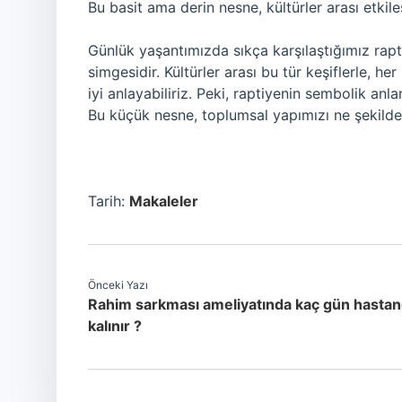
Bu basit ama derin nesne, kültürler arası etkil
Günlük yaşantımızda sıkça karşılaştığımız rapt
simgesidir. Kültürler arası bu tür keşiflerle, 
iyi anlayabiliriz. Peki, raptiyenin sembolik an
Bu küçük nesne, toplumsal yapımızı ne şekilde
Tarih:
Makaleler
Önceki Yazı
Rahim sarkması ameliyatında kaç gün hasta
kalınır ?