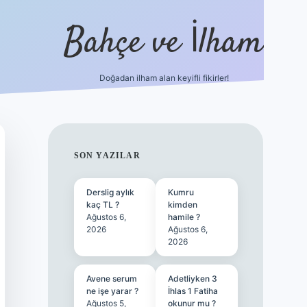
Bahçe ve İlham
Doğadan ilham alan keyifli fikirler!
ilbet yeni giriş
ilbet giriş
vdcasino giriş
betexper
SIDEBAR
SON YAZILAR
Derslig aylık
Kumru
kaç TL ?
kimden
Ağustos 6,
hamile ?
2026
Ağustos 6,
2026
Avene serum
Adetliyken 3
ne işe yarar ?
İhlas 1 Fatiha
Ağustos 5,
okunur mu ?