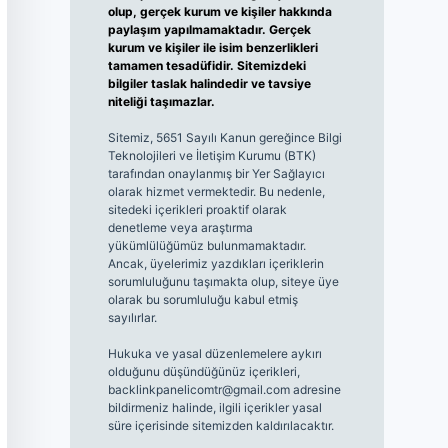
olup, gerçek kurum ve kişiler hakkında
paylaşım yapılmamaktadır. Gerçek
kurum ve kişiler ile isim benzerlikleri
tamamen tesadüfidir. Sitemizdeki
bilgiler taslak halindedir ve tavsiye
niteliği taşımazlar.
Sitemiz, 5651 Sayılı Kanun gereğince Bilgi
Teknolojileri ve İletişim Kurumu (BTK)
tarafından onaylanmış bir Yer Sağlayıcı
olarak hizmet vermektedir. Bu nedenle,
sitedeki içerikleri proaktif olarak
denetleme veya araştırma
yükümlülüğümüz bulunmamaktadır.
Ancak, üyelerimiz yazdıkları içeriklerin
sorumluluğunu taşımakta olup, siteye üye
olarak bu sorumluluğu kabul etmiş
sayılırlar.
Hukuka ve yasal düzenlemelere aykırı
olduğunu düşündüğünüz içerikleri,
backlinkpanelicomtr@gmail.com
adresine
bildirmeniz halinde, ilgili içerikler yasal
süre içerisinde sitemizden kaldırılacaktır.