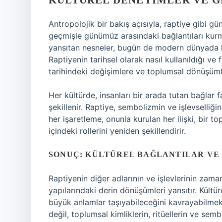
KÜLTÜREL DENEYIMLER VE 
Antropolojik bir bakış açısıyla, raptiye gibi gü
geçmişle günümüz arasındaki bağlantıları kurma
yansıtan nesneler, bugün de modern dünyada kül
Raptiyenin tarihsel olarak nasıl kullanıldığı ve f
tarihindeki değişimlere ve toplumsal dönüşümler
Her kültürde, insanları bir arada tutan bağlar 
şekillenir. Raptiye, sembolizmin ve işlevselliğ
her işaretleme, onunla kurulan her ilişki, bir t
içindeki rollerini yeniden şekillendirir.
SONUÇ: KÜLTÜREL BAĞLANTILAR VE
Raptiyenin diğer adlarının ve işlevlerinin zaman
yapılarındaki derin dönüşümleri yansıtır. Kültür
büyük anlamlar taşıyabileceğini kavrayabilmekl
değil, toplumsal kimliklerin, ritüellerin ve semb