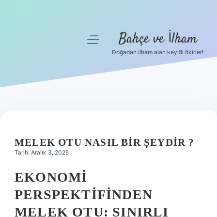
Bahçe ve İlham
menüyü
aç
Doğadan ilham alan keyifli fikirler!
Anasayfa
Gizlilik Politikası
Yasal Uyarı
Hakkımızda
MELEK OTU NASIL BIR ŞEYDIR ?
Tarih: Aralık 3, 2025
EKONOMI
PERSPEKTIFINDEN
MELEK OTU: SINIRLI