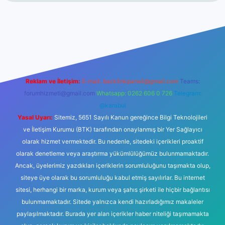
i giriş
ilbet giriş
vdcasino giriş
betexper
Reklam ve İletişim:
E-mail:
backlinkpaneli@gmail.com
Teams:
forumhizmeti@gmail.com
Whatsapp: 0262 606 0 726
Telegram:
@karabul
Yasal Uyarı:
Sitemiz, 5651 Sayılı Kanun gereğince Bilgi Teknolojileri
ve İletişim Kurumu (BTK) tarafından onaylanmış bir Yer Sağlayıcı
olarak hizmet vermektedir. Bu nedenle, sitedeki içerikleri proaktif
olarak denetleme veya araştırma yükümlülüğümüz bulunmamaktadır.
Ancak, üyelerimiz yazdıkları içeriklerin sorumluluğunu taşımakta olup,
siteye üye olarak bu sorumluluğu kabul etmiş sayılırlar. Bu internet
sitesi, herhangi bir marka, kurum veya şahıs şirketi ile hiçbir bağlantısı
bulunmamaktadır. Sitede yalnızca kendi hazırladığımız makaleler
paylaşılmaktadır. Burada yer alan içerikler haber niteliği taşımamakta