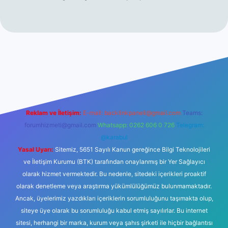
t yeni giriş
ilbet giriş
vdcasino giriş
betexper
Reklam ve İletişim:
E-mail:
backlinkpaneli@gmail.com
Teams:
forumhizmeti@gmail.com
Whatsapp: 0262 606 0 726
Telegram:
@karabul
Yasal Uyarı:
Sitemiz, 5651 Sayılı Kanun gereğince Bilgi Teknolojileri
ve İletişim Kurumu (BTK) tarafından onaylanmış bir Yer Sağlayıcı
olarak hizmet vermektedir. Bu nedenle, sitedeki içerikleri proaktif
olarak denetleme veya araştırma yükümlülüğümüz bulunmamaktadır.
Ancak, üyelerimiz yazdıkları içeriklerin sorumluluğunu taşımakta olup,
siteye üye olarak bu sorumluluğu kabul etmiş sayılırlar. Bu internet
sitesi, herhangi bir marka, kurum veya şahıs şirketi ile hiçbir bağlantısı