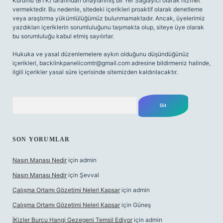
Kurumu (BTK) tarafından onaylanmış bir Yer Sağlayıcı olarak hizmet
vermektedir. Bu nedenle, sitedeki içerikleri proaktif olarak denetleme
veya araştırma yükümlülüğümüz bulunmamaktadır. Ancak, üyelerimiz
yazdıkları içeriklerin sorumluluğunu taşımakta olup, siteye üye olarak
bu sorumluluğu kabul etmiş sayılırlar.
Hukuka ve yasal düzenlemelere aykırı olduğunu düşündüğünüz
içerikleri,
backlinkpanelicomtr@gmail.com
adresine bildirmeniz halinde,
ilgili içerikler yasal süre içerisinde sitemizden kaldırılacaktır.
Arama
SON YORUMLAR
Nasın Manası Nedir
için
admin
Nasın Manası Nedir
için
Şevval
Çalışma Ortamı Gözetimi Neleri Kapsar
için
admin
Çalışma Ortamı Gözetimi Neleri Kapsar
için
Güneş
İKizler Burcu Hangi Gezegeni Temsil Ediyor
için
admin