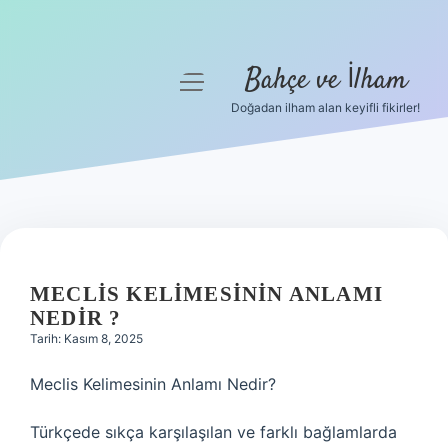
Bahçe ve İlham
menüyü
aç
Doğadan ilham alan keyifli fikirler!
Anasayfa
Gizlilik Politikası
Yasal Uyarı
Hakkımızda
MECLIS KELIMESININ ANLAMI
NEDIR ?
Tarih: Kasım 8, 2025
Meclis Kelimesinin Anlamı Nedir?
Türkçede sıkça karşılaşılan ve farklı bağlamlarda