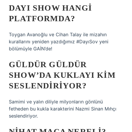
DAYI SHOW HANGI
PLATFORMDA?
Toygan Avanoğlu ve Cihan Talay ile mizahın
kurallarını yeniden yazdığımız #DayıSov yeni
bölümüyle GAİN’de!
GÜLDÜR GÜLDÜR
SHOW’DA KUKLAYI KIM
SESLENDIRIYOR?
Samimi ve yalın diliyle milyonların gönlünü
fetheden bu kukla karakterini Nazmi Sinan Mıhçı
seslendiriyor.
NIHAT MAÇA NERELI?