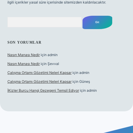
ilgili içerikler yasal süre içerisinde sitemizden kaldırılacaktır.
Arama
SON YORUMLAR
Nasın Manası Nedir
için
admin
Nasın Manası Nedir
için
Şevval
Çalışma Ortamı Gözetimi Neleri Kapsar
için
admin
Çalışma Ortamı Gözetimi Neleri Kapsar
için
Güneş
İKizler Burcu Hangi Gezegeni Temsil Ediyor
için
admin
giriş
ilbet giriş
vdcasino giriş
betexper