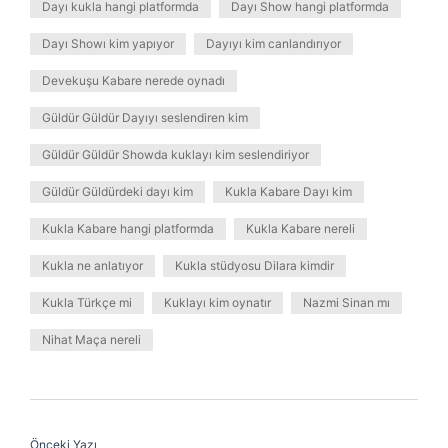
Dayı kukla hangi platformda
Dayı Show hangi platformda
Dayı Showı kim yapıyor
Dayıyı kim canlandırıyor
Devekuşu Kabare nerede oynadı
Güldür Güldür Dayıyı seslendiren kim
Güldür Güldür Showda kuklayı kim seslendiriyor
Güldür Güldürdeki dayı kim
Kukla Kabare Dayı kim
Kukla Kabare hangi platformda
Kukla Kabare nereli
Kukla ne anlatıyor
Kukla stüdyosu Dilara kimdir
Kukla Türkçe mi
Kuklayı kim oynatır
Nazmi Sinan mı
Nihat Maça nereli
Önceki Yazı