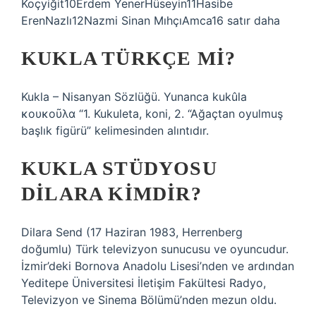
Koçyiğit10Erdem YenerHüseyin11Hasibe
ErenNazlı12Nazmi Sinan MıhçıAmca16 satır daha
KUKLA TÜRKÇE MI?
Kukla – Nisanyan Sözlüğü. Yunanca kukûla
κουκοῦλα “1. Kukuleta, koni, 2. “Ağaçtan oyulmuş
başlık figürü” kelimesinden alıntıdır.
KUKLA STÜDYOSU
DILARA KIMDIR?
Dilara Send (17 Haziran 1983, Herrenberg
doğumlu) Türk televizyon sunucusu ve oyuncudur.
İzmir’deki Bornova Anadolu Lisesi’nden ve ardından
Yeditepe Üniversitesi İletişim Fakültesi Radyo,
Televizyon ve Sinema Bölümü’nden mezun oldu.