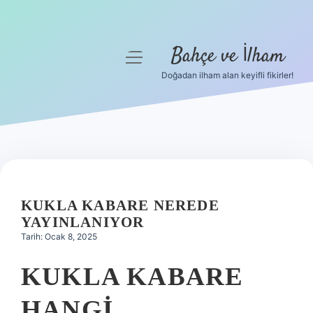
Bahçe ve İlham
menüyü
aç
Doğadan ilham alan keyifli fikirler!
Anasayfa
Gizlilik Politikası
Yasal Uyarı
Hakkımızda
KUKLA KABARE NEREDE
YAYINLANIYOR
Tarih: Ocak 8, 2025
KUKLA KABARE
HANGI