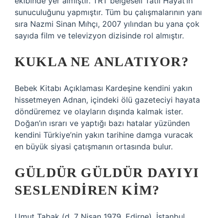
ekibinde yer almıştır. TRT belgeseli Tatlı Hayat’ın
sunuculuğunu yapmıştır. Tüm bu çalışmalarının yanı
sıra Nazmi Sinan Mıhçı, 2007 yılından bu yana çok
sayıda film ve televizyon dizisinde rol almıştır.
KUKLA NE ANLATIYOR?
Bebek Kitabı Açıklaması Kardeşine kendini yakın
hissetmeyen Adnan, içindeki ölü gazeteciyi hayata
döndüremez ve olayların dışında kalmak ister.
Doğan’ın ısrarı ve yaptığı bazı hatalar yüzünden
kendini Türkiye’nin yakın tarihine damga vuracak
en büyük siyasi çatışmanın ortasında bulur.
GÜLDÜR GÜLDÜR DAYIYI
SESLENDIREN KIM?
Umut Tabak (d. 7 Nisan 1979, Edirne), İstanbul